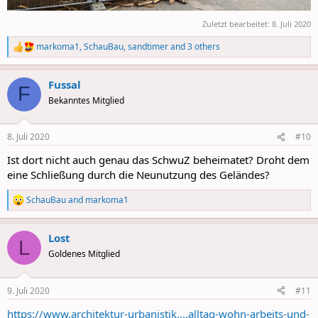
Zuletzt bearbeitet:
8. Juli 2020
markoma1
,
SchauBau
,
sandtimer
and 3 others
R
e
a
Fussal
c
F
t
Bekanntes Mitglied
i
o
n
8. Juli 2020
#10
s
:
Ist dort nicht auch genau das SchwuZ beheimatet? Droht dem
eine Schließung durch die Neunutzung des Geländes?
SchauBau
and
markoma1
R
e
a
Lost
c
L
t
Goldenes Mitglied
i
o
n
9. Juli 2020
#11
s
:
https://www.architektur-urbanistik....alltag-wohn-arbeits-und-