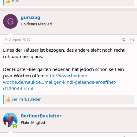
Marc
R
e
a
guruzug
c
G
t
Goldenes Mitglied
i
o
n
17. August 2017
#3
s
:
Eines der Häuser ist bezogen, das andere sieht noch recht
rohbaumässig aus.
Der Hipster-Biergarten nebenan hat jedoch schon seit ein
paar Wochen offen:
http://www.berliner-
woche.de/neukoe...maligen-kindl-gelaende-eroeffnet-
d129044.html
BerlinerBauleiter
R
e
a
BerlinerBauleiter
c
t
Platin Mitglied
i
o
n