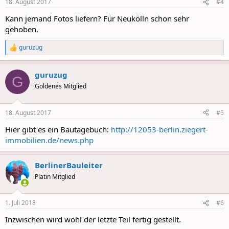
18. August 2017
#4
s
:
Kann jemand Fotos liefern? Für Neukölln schon sehr
gehoben.
guruzug
R
e
a
guruzug
c
G
t
Goldenes Mitglied
i
o
n
18. August 2017
#5
s
:
Hier gibt es ein Bautagebuch:
http://12053-berlin.ziegert-
immobilien.de/news.php
BerlinerBauleiter
Platin Mitglied
1. Juli 2018
#6
Inzwischen wird wohl der letzte Teil fertig gestellt.