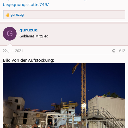
begegnungsstätte.749/
guruzug
R
e
a
guruzug
c
G
t
Goldenes Mitglied
i
o
n
22. Juni 2021
#12
s
:
Bild von der Aufstockung: