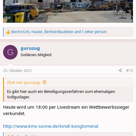
BerArcUrb
,
maxxe
,
BerlinerBauleiter
and 1 other person
R
e
a
guruzug
c
G
t
Goldenes Mitglied
i
o
n
25. Oktober 2021
#15
s
:
Zitat von guruzug:
Es gibt hier auch ein Beteiligungsverfahren zum ehemaligen
Vollgutlager.
Heute wird um 18:00 per Livestream ein Wettbewerbssieger
verkündet.
http://www.kms-sonne.de/kindl-konglomerat