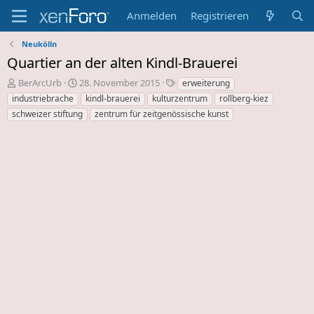
Anmelden
Registrieren
Neukölln
Quartier an der alten Kindl-Brauerei
E
E
S
BerArcUrb
28. November 2015
erweiterung
r
r
c
industriebrache
kindl-brauerei
kulturzentrum
rollberg-kiez
s
s
h
schweizer stiftung
zentrum für zeitgenössische kunst
t
t
l
e
e
a
l
l
g
l
l
w
e
u
o
r
n
r
d
g
t
e
s
e
s
d
T
a
h
t
e
u
m
m
a
s