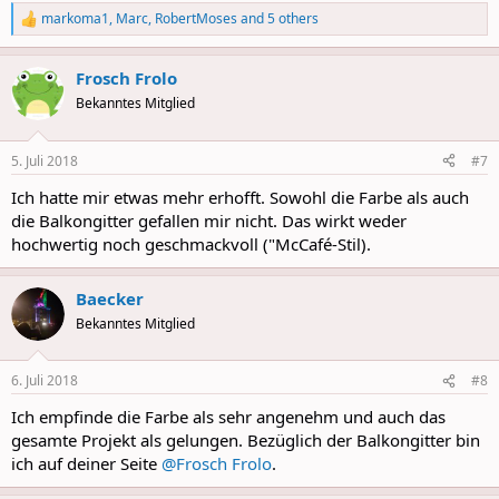
markoma1
,
Marc
,
RobertMoses
and 5 others
R
e
a
Frosch Frolo
c
t
Bekanntes Mitglied
i
o
n
5. Juli 2018
#7
s
:
Ich hatte mir etwas mehr erhofft. Sowohl die Farbe als auch
die Balkongitter gefallen mir nicht. Das wirkt weder
hochwertig noch geschmackvoll ("McCafé-Stil).
Baecker
Bekanntes Mitglied
6. Juli 2018
#8
Ich empfinde die Farbe als sehr angenehm und auch das
gesamte Projekt als gelungen. Bezüglich der Balkongitter bin
ich auf deiner Seite
@Frosch Frolo
.