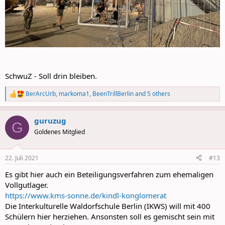
SchwuZ - Soll drin bleiben.
BerArcUrb
,
markoma1
,
BeenTrillBerlin
and 5 others
R
e
a
guruzug
c
G
t
Goldenes Mitglied
i
o
n
22. Juli 2021
#13
s
:
Es gibt hier auch ein Beteiligungsverfahren zum ehemaligen
Vollgutlager.
https://www.kms-sonne.de/kindl-konglomerat
Die Interkulturelle Waldorfschule Berlin (IKWS) will mit 400
Schülern hier herziehen. Ansonsten soll es gemischt sein mit