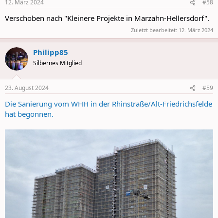
12. März 2024
#58
s
:
Verschoben nach "Kleinere Projekte in Marzahn-Hellersdorf".
Zuletzt bearbeitet:
12. März 2024
Philipp85
Silbernes Mitglied
23. August 2024
#59
Die Sanierung vom WHH in der Rhinstraße/Alt-Friedrichsfelde
hat begonnen.