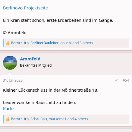
Berlinovo Projektseite
Ein Kran steht schon, erste Erdarbeiten sind im Gange.
© Ammfeld
BerArcUrb
,
BerlinerBauleiter
,
ghuebi
and 3 others
R
e
a
Ammfeld
c
t
Bekanntes Mitglied
i
o
n
31. Juli 2023
#54
s
:
Kleiner Lückenschluss in der Nöldnerstraße 18.
Leider war kein Bauschild zu finden.
Karte
BerArcUrb
,
SchauBau
,
markoma1
and 4 others
R
e
a