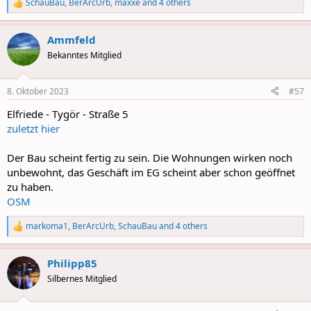
SchauBau
,
BerArcUrb
,
maxxe
and 4 others
R
e
a
Ammfeld
c
t
Bekanntes Mitglied
i
o
n
8. Oktober 2023
#57
s
:
Elfriede - Tygör - Straße 5
zuletzt hier
Der Bau scheint fertig zu sein. Die Wohnungen wirken noch
unbewohnt, das Geschäft im EG scheint aber schon geöffnet
zu haben.
OSM
markoma1
,
BerArcUrb
,
SchauBau
and 4 others
R
e
a
Philipp85
c
t
Silbernes Mitglied
i
o
n