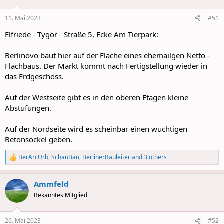
o
n
11. Mai 2023
#51
s
:
Elfriede - Tygör - Straße 5, Ecke Am Tierpark:
Berlinovo baut hier auf der Fläche eines ehemailgen Netto -
Flachbaus. Der Markt kommt nach Fertigstellung wieder in
das Erdgeschoss.
Auf der Westseite gibt es in den oberen Etagen kleine
Abstufungen.
Auf der Nordseite wird es scheinbar einen wuchtigen
Betonsockel geben.
BerArcUrb
,
SchauBau
,
BerlinerBauleiter
and 3 others
R
e
a
Ammfeld
c
t
Bekanntes Mitglied
i
o
n
26. Mai 2023
#52