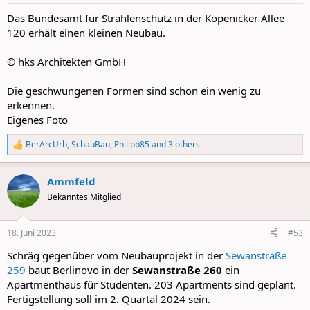
s
:
Das Bundesamt für Strahlenschutz in der Köpenicker Allee
120 erhält einen kleinen Neubau.
© hks Architekten GmbH
Die geschwungenen Formen sind schon ein wenig zu
erkennen.
Eigenes Foto
BerArcUrb
,
SchauBau
,
Philipp85
and 3 others
R
e
a
Ammfeld
c
t
Bekanntes Mitglied
i
o
n
18. Juni 2023
#53
s
:
Schräg gegenüber vom Neubauprojekt in der
Sewanstraße
259
baut Berlinovo in der
Sewanstraße 260
ein
Apartmenthaus für Studenten. 203 Apartments sind geplant.
Fertigstellung soll im 2. Quartal 2024 sein.