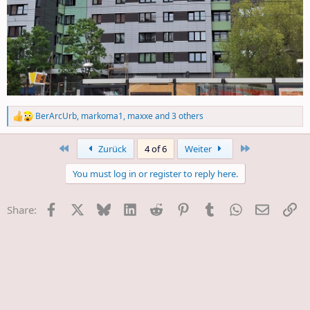
BerArcUrb
,
markoma1
,
maxxe
and 3 others
R
e
a
First
Last
Zurück
4 of 6
Weiter
c
t
You must log in or register to reply here.
i
o
n
Facebook
X
Bluesky
LinkedIn
Reddit
Pinterest
Tumblr
WhatsApp
E-Mail
Li
Share:
s
: