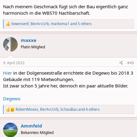
Nach meinem Geschmack fügt sich der Bau eigentlich ganz
harmonisch in die WBS70 Nachbarschaft.
löwensenf
,
BerArcUrb
,
markoma1
and 5 others
R
e
a
maxxe
c
t
Platin Mitglied
i
o
n
9. April 2023
#49
s
:
Hier
in der Dolgenseestraße errichtete die Degewo bis 2018 3
Gebäude mit 119 Mietwohungen.
Ist zwar schon 5 Jahre her, dennoch ein paar aktuelle Bilder.
Degewo
RobertMoses
,
BerArcUrb
,
SchauBau
and 4 others
R
e
a
Ammfeld
c
t
Bekanntes Mitglied
i