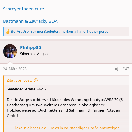
Schreyer Ingenieure
Bastmann & Zavracky BDA
BerArcUrb
,
BerlinerBauleiter
,
markoma1
and 1 other person
R
e
a
Philipp85
c
t
Silbernes Mitglied
i
o
n
24. März 2023
#47
s
:
Zitat von Lost:
Seefelder Straße 34-46
Die HoWoge stockt zwei Häuser des Wohnungsbautyps WBS 70 (6-
Geschosser) um zwei weitere Geschosse in ökologischer
Holzbauweise auf. Architekten sind Sahlmann & Partner Potsdam
GmbH.
Klicke in dieses Feld, um es in vollständiger Größe anzuzeigen.
Den Anhang 5575 betrachten