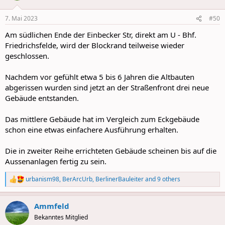
o
n
7. Mai 2023
#50
s
:
Am südlichen Ende der Einbecker Str, direkt am U - Bhf.
Friedrichsfelde, wird der Blockrand teilweise wieder
geschlossen.
Nachdem vor gefühlt etwa 5 bis 6 Jahren die Altbauten
abgerissen wurden sind jetzt an der Straßenfront drei neue
Gebäude entstanden.
Das mittlere Gebäude hat im Vergleich zum Eckgebäude
schon eine etwas einfachere Ausführung erhalten.
Die in zweiter Reihe errichteten Gebäude scheinen bis auf die
Aussenanlagen fertig zu sein.
urbanism98
,
BerArcUrb
,
BerlinerBauleiter
and 9 others
R
e
a
Ammfeld
c
t
Bekanntes Mitglied
i