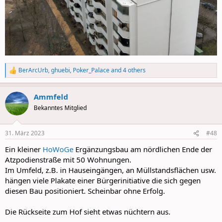
BerArcUrb
,
ghuebi
,
Poker_Palace
and 4 others
R
e
a
Ammfeld
c
t
Bekanntes Mitglied
i
o
n
31. März 2023
#48
s
:
Ein kleiner
HoWoGe
Ergänzungsbau am nördlichen Ende der
Atzpodienstraße mit 50 Wohnungen.
Im Umfeld, z.B. in Hauseingängen, an Müllstandsflächen usw.
hängen viele Plakate einer Bürgerinitiative die sich gegen
diesen Bau positioniert. Scheinbar ohne Erfolg.
Die Rückseite zum Hof sieht etwas nüchtern aus.