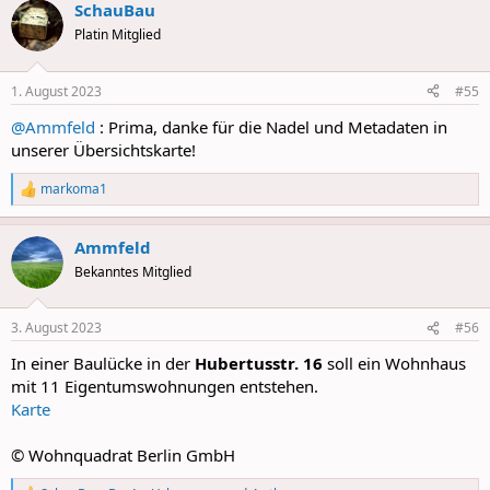
SchauBau
c
t
Platin Mitglied
i
o
n
1. August 2023
#55
s
:
@Ammfeld
: Prima, danke für die Nadel und Metadaten in
unserer Übersichtskarte!
markoma1
R
e
a
Ammfeld
c
t
Bekanntes Mitglied
i
o
n
3. August 2023
#56
s
:
In einer Baulücke in der
Hubertusstr. 16
soll ein Wohnhaus
mit 11 Eigentumswohnungen entstehen.
Karte
© Wohnquadrat Berlin GmbH