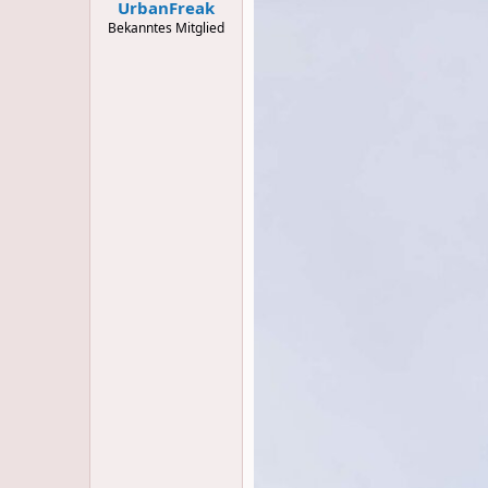
:
UrbanFreak
Bekanntes Mitglied