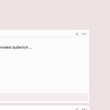
#91
ndest äußerlich ...
#92