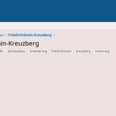
ben
Friedrichshain-Kreuzberg
hain-Kreuzberg
lle
dachausbau
erweiterung
friedrichshain
kreuzberg
sanierung