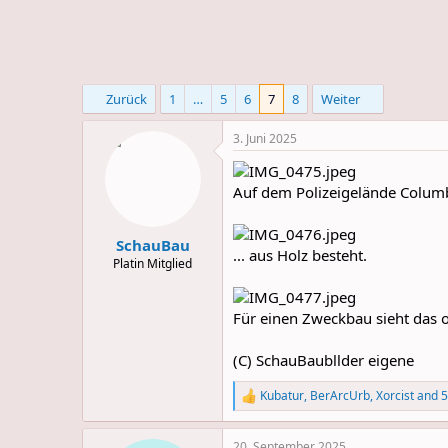
e
u
m
m
a
s
Zurück
1
…
5
6
7
8
Weiter
3. Juni 2025
Auf dem Polizeigelände Columb
SchauBau
... aus Holz besteht.
Platin Mitglied
Für einen Zweckbau sieht das o
(C) SchauBaubllder eigene
Kubatur
,
BerArcUrb
,
Xorcist
and 5
R
e
a
20. September 2025