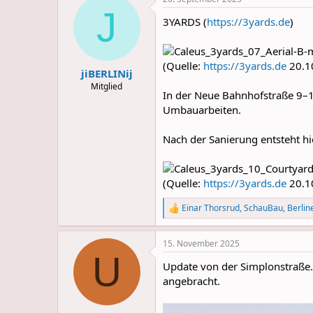
c
J
t
3YARDS (
https://3yards.de
)
i
o
n
s
(Quelle:
https://3yards.de
20.1
:
jiBERLINij
Mitglied
In der Neue Bahnhofstraße 9–1
Umbauarbeiten.
Nach der Sanierung entsteht h
(Quelle:
https://3yards.de
20.1
Einar Thorsrud
,
SchauBau
,
Berlin
R
e
a
15. November 2025
c
U
t
Update von der Simplonstraße. 
i
o
angebracht.
n
s