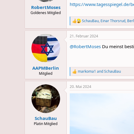
s
https://www.tagesspiegel.de/b
:
RobertMoses
Goldenes Mitglied
SchauBau
,
Einar Thorsrud
,
Berl
R
e
a
21. Februar 2024
c
t
@RobertMoses
Du meinst bestim
i
o
n
s
:
AAPMBerlin
markoma1
and
SchauBau
R
Mitglied
e
a
20. Mai 2024
c
t
i
o
n
s
:
SchauBau
Platin Mitglied