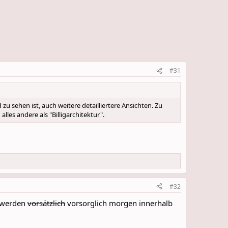
#31
u sehen ist, auch weitere detailliertere Ansichten. Zu
lles andere als "Billigarchitektur".
#32
n werden
vorsätzlich
vorsorglich morgen innerhalb