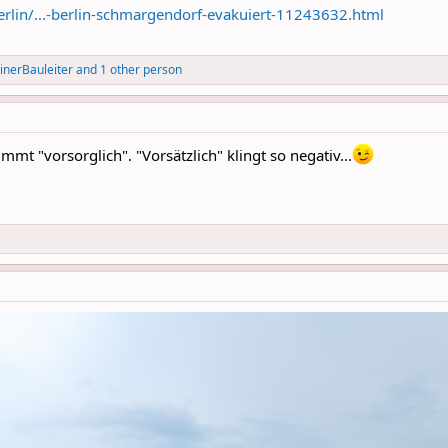
erlin/...-berlin-schmargendorf-evakuiert-11243632.html
inerBauleiter
and 1 other person
mt "vorsorglich". "Vorsätzlich" klingt so negativ...