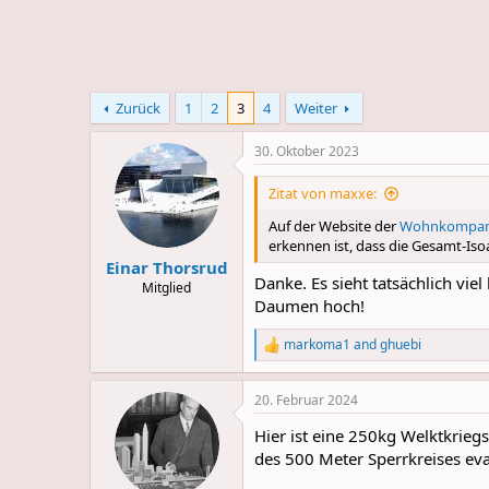
e
u
m
m
a
s
Zurück
1
2
3
4
Weiter
30. Oktober 2023
Zitat von maxxe:
Auf der Website der
Wohnkompa
erkennen ist, dass die Gesamt-Isoa
Einar Thorsrud
Danke. Es sieht tatsächlich viel
Mitglied
Daumen hoch!
markoma1
and
ghuebi
R
e
a
20. Februar 2024
c
t
Hier ist eine 250kg Welktkri
i
o
des 500 Meter Sperrkreises eva
n