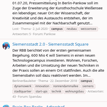
01.07.20, Pressemitteilung In Berlin-Pankow soll im
Zuge der Erweiterung der Kunsthochschule Weißensee
ein lebendiger, neuer Ort der Wissenschaft, der
Kreativität und des Austauschs entstehen, der im
Zusammenspiel mit der Nachbarschaft genutzt...
Lost
Thema
2. Juli 2020
campus
neubau
weissensee
Antworten: 5
Forum:
Pankow
Siemensstadt 2.0 - Siemensstadt Square
Der RBB berichtet von der ersten gemeinsamen
Begehung. 600 Mio € will Siemens in einen neuen
Technologiecampus investieren. Wohnen, Forschen,
Arbeiten und die Umsetzung der neuen Techniken in
der Praxis sollen an einem Ort stattfinden. Auch die alte
Siemensbahn soll dazu reaktiviert werden. Im...
BerlinerBauleiter
Thema
22. Dezember 2018
campus
dynamowerk
innovation
nonnendammallee
siemens
Antworten:
stadtquartier
start-ups
technik
wohnungsbau
43
Forum:
Spandau
Brain Box Berlin - Adlershof