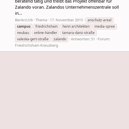
beratend tätig und treibt das Projekt offenbar für
Zalando voran. Zalandos Unternehmenszentrale soll
in...
BerArcUrb
Thema
17. November 2015
anschutz-areal
campus
friedrichshain
henn architekten
media-spree
neubau
online-händler
tamara-danz-straße
Antworten: 51
Forum:
valeska-gert-straße
zalando
Friedrichshain-Kreuzberg