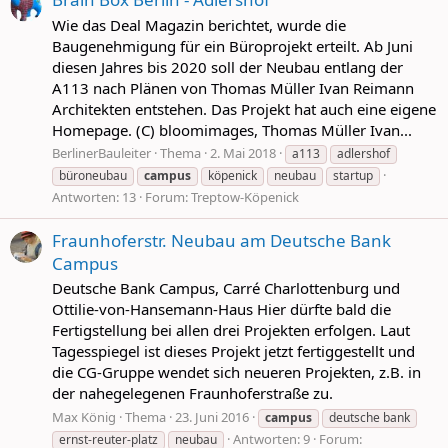
Wie das Deal Magazin berichtet, wurde die
Baugenehmigung für ein Büroprojekt erteilt. Ab Juni
diesen Jahres bis 2020 soll der Neubau entlang der
A113 nach Plänen von Thomas Müller Ivan Reimann
Architekten entstehen. Das Projekt hat auch eine eigene
Homepage. (C) bloomimages, Thomas Müller Ivan...
BerlinerBauleiter
Thema
2. Mai 2018
a113
adlershof
büroneubau
campus
köpenick
neubau
startup
Antworten: 13
Forum:
Treptow-Köpenick
Fraunhoferstr. Neubau am Deutsche Bank
Campus
Deutsche Bank Campus, Carré Charlottenburg und
Ottilie-von-Hansemann-Haus Hier dürfte bald die
Fertigstellung bei allen drei Projekten erfolgen. Laut
Tagesspiegel ist dieses Projekt jetzt fertiggestellt und
die CG-Gruppe wendet sich neueren Projekten, z.B. in
der nahegelegenen Fraunhoferstraße zu.
Max König
Thema
23. Juni 2016
campus
deutsche bank
Antworten: 9
Forum:
ernst-reuter-platz
neubau