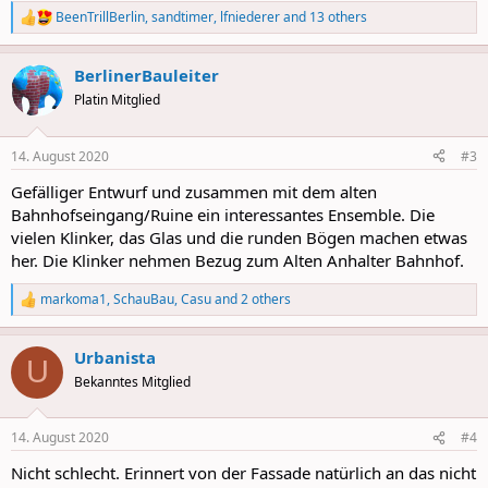
BeenTrillBerlin
,
sandtimer
,
lfniederer
and 13 others
R
e
a
BerlinerBauleiter
c
t
Platin Mitglied
i
o
n
14. August 2020
#3
s
:
Gefälliger Entwurf und zusammen mit dem alten
Bahnhofseingang/Ruine ein interessantes Ensemble. Die
vielen Klinker, das Glas und die runden Bögen machen etwas
her. Die Klinker nehmen Bezug zum Alten Anhalter Bahnhof.
markoma1
,
SchauBau
,
Casu
and 2 others
R
e
a
Urbanista
c
U
t
Bekanntes Mitglied
i
o
n
14. August 2020
#4
s
:
Nicht schlecht. Erinnert von der Fassade natürlich an das nicht