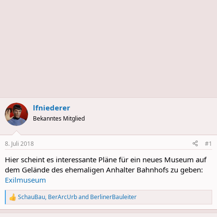
lfniederer
Bekanntes Mitglied
8. Juli 2018
#1
Hier scheint es interessante Pläne für ein neues Museum auf
dem Gelände des ehemaligen Anhalter Bahnhofs zu geben:
Exilmuseum
SchauBau
,
BerArcUrb
and
BerlinerBauleiter
R
e
a