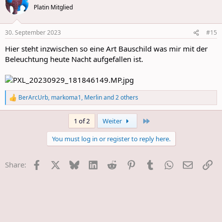
t
Platin Mitglied
i
o
n
30. September 2023
#15
s
:
Hier steht inzwischen so eine Art Bauschild was mir mit der
Beleuchtung heute Nacht aufgefallen ist.
BerArcUrb
,
markoma1
,
Merlin
and 2 others
R
e
a
Last
1 of 2
Weiter
c
t
You must log in or register to reply here.
i
o
n
Facebook
X
Bluesky
LinkedIn
Reddit
Pinterest
Tumblr
WhatsApp
E-Mail
Li
Share:
s
: