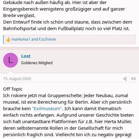
Gebäude nach außen häufig ab. Hier ist aber der
Eingangsbereich wenigstens großzügiger und auf ganzer
Breite verglast.
Den Entwurf finde ich schön und staune, dass zwischen dem
Bahnhofsportal und dem Fußballplatz noch so viel Platz ist.
markoma1
and
F.zuTonne
R
e
a
Lost
c
L
t
Goldenes Mitglied
i
o
n
15. August 2020
#6
s
:
Off Topic
Ich riskiere jetzt mal Gruppenschelte: Jeder Neubau, zumal
museal, ist eine Bereicherung für Berlin. Aber ich persönlich
brauche kein
"Exilmuseum"
. Ich kann damit thematisch
einfach nichts anfangen. Aufgrund unserer Geschichte bieten
sich halt unantastbare Plattformen für z.B. hier Herta Müller,
deren selbsternannte Rollen in der Gesellschaft für mich
persönlich fraglich sind. Vielleicht bin ich zu negativ geprägt