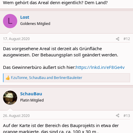
Wem gehört das Areal denn eigentlich? Dem Land?
Lost
L
Goldenes Mitglied
17. August 2020
#12
Das vorgesehene Areal ist derzeit als Grünfläche
ausgewiesen. Der Bebauungsplan soll geändert werden.
Das Gewinnerbüro äußert sich hier:
https://lnkd.in/eF8Ge4v
F.zuTonne
,
SchauBau
and
BerlinerBauleiter
R
e
a
SchauBau
c
t
Platin Mitglied
i
o
n
26. August 2020
#13
s
:
Auf der Karte ist der Bereich des Bauprojekts in etwa der
orange markierte, das sind ca. ca. 100 x 30 m .