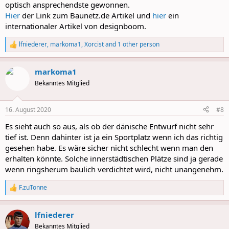
optisch ansprechendste gewonnen.
Hier
der Link zum Baunetz.de Artikel und
hier
ein
internationaler Artikel von designboom.
lfniederer
,
markoma1
,
Xorcist
and 1 other person
R
e
a
markoma1
c
t
Bekanntes Mitglied
i
o
n
16. August 2020
#8
s
:
Es sieht auch so aus, als ob der dänische Entwurf nicht sehr
tief ist. Denn dahinter ist ja ein Sportplatz wenn ich das richtig
gesehen habe. Es wäre sicher nicht schlecht wenn man den
erhalten könnte. Solche innerstädtischen Plätze sind ja gerade
wenn ringsherum baulich verdichtet wird, nicht unangenehm.
F.zuTonne
R
e
a
lfniederer
c
t
Bekanntes Mitglied