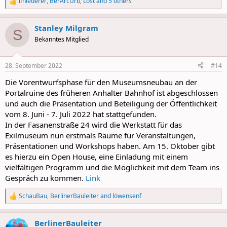
lfniederer
,
BerArcUrb
,
Lost
and 5 others
R
e
a
Stanley Milgram
c
S
t
Bekanntes Mitglied
i
o
n
28. September 2022
#14
s
:
Die Vorentwurfsphase für den Museumsneubau an der
Portalruine des früheren Anhalter Bahnhof ist abgeschlossen
und auch die Präsentation und Beteiligung der Öffentlichkeit
vom 8. Juni - 7. Juli 2022 hat stattgefunden.
In der Fasanenstraße 24 wird die Werkstatt für das
Exilmuseum nun erstmals Räume für Veranstaltungen,
Präsentationen und Workshops haben. Am 15. Oktober gibt
es hierzu ein Open House, eine Einladung mit einem
vielfältigen Programm und die Möglichkeit mit dem Team ins
Gespräch zu kommen.
Link
SchauBau
,
BerlinerBauleiter
and
löwensenf
R
e
a
BerlinerBauleiter
c