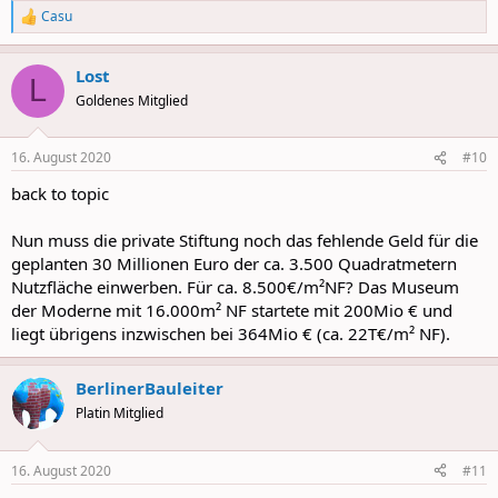
Casu
R
e
a
Lost
c
L
t
Goldenes Mitglied
i
o
n
16. August 2020
#10
s
:
back to topic
Nun muss die private Stiftung noch das fehlende Geld für die
geplanten 30 Millionen Euro der ca. 3.500 Quadratmetern
Nutzfläche einwerben. Für ca. 8.500€/m²NF? Das Museum
der Moderne mit 16.000m² NF startete mit 200Mio € und
liegt übrigens inzwischen bei 364Mio € (ca. 22T€/m² NF).
BerlinerBauleiter
Platin Mitglied
16. August 2020
#11