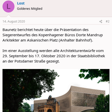
Lost
c
L
t
Goldenes Mitglied
i
o
n
14. August 2020
#2
s
:
Baunetz berichtet heute über die Präsentation des
Siegerentwurfes des Kopenhagener Büros Dorte Mandrup
Arkitekter am Askanischen Platz (Anhalter Bahnhof).
Im einer Ausstellung werden alle Architekturentwürfe vom
29. September bis 17. Oktober 2020 in der Staatsbibliothek
an der Potsdamer Straße gezeigt.