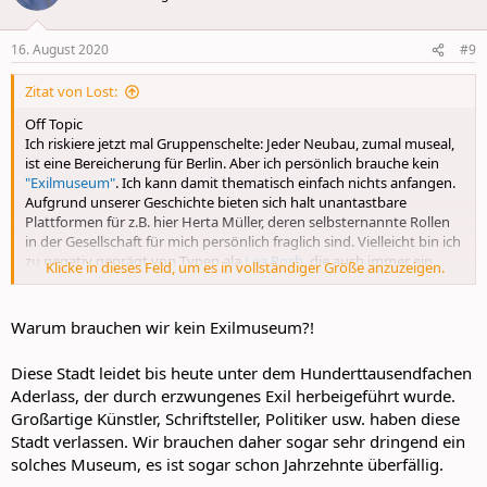
i
o
n
16. August 2020
#9
s
:
Zitat von Lost:
Off Topic
Ich riskiere jetzt mal Gruppenschelte: Jeder Neubau, zumal museal,
ist eine Bereicherung für Berlin. Aber ich persönlich brauche kein
"Exilmuseum"
. Ich kann damit thematisch einfach nichts anfangen.
Aufgrund unserer Geschichte bieten sich halt unantastbare
Plattformen für z.B. hier Herta Müller, deren selbsternannte Rollen
in der Gesellschaft für mich persönlich fraglich sind. Vielleicht bin ich
zu negativ geprägt von Typen ala
Lea Rosh
, die auch immer ein
Klicke in dieses Feld, um es in vollständiger Größe anzuzeigen.
gutes finanzielles Auskommen mit ihren Engagements gefunden
haben,
Berlin ist übrigens nicht mal in der Lage, den Hamburger Bahnhof
Warum brauchen wir kein Exilmuseum?!
vernünftig zu bespielen.
Diese Stadt leidet bis heute unter dem Hunderttausendfachen
Aber wir sind ja hier bei der Architektur.
Aderlass, der durch erzwungenes Exil herbeigeführt wurde.
Großartige Künstler, Schriftsteller, Politiker usw. haben diese
edit: Hier auch noch der TSP-Artikel zum Projektstart
https://www.tagesspiegel.de/kultur/...rlin-ein-ort-auch-der-
Stadt verlassen. Wir brauchen daher sogar sehr dringend ein
gegenwart/26096554.html
solches Museum, es ist sogar schon Jahrzehnte überfällig.