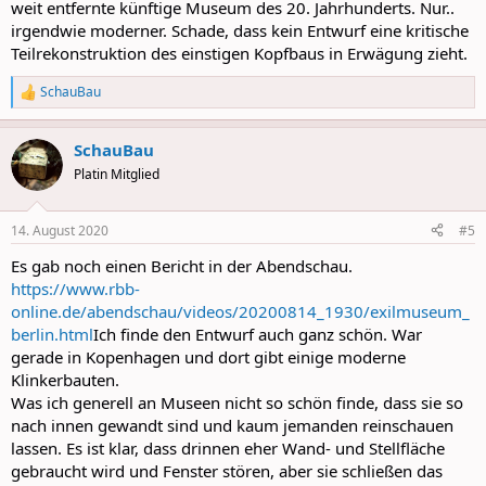
weit entfernte künftige Museum des 20. Jahrhunderts. Nur..
irgendwie moderner. Schade, dass kein Entwurf eine kritische
Teilrekonstruktion des einstigen Kopfbaus in Erwägung zieht.
SchauBau
R
e
a
SchauBau
c
t
Platin Mitglied
i
o
n
14. August 2020
#5
s
:
Es gab noch einen Bericht in der Abendschau.
https://www.rbb-
online.de/abendschau/videos/20200814_1930/exilmuseum_
berlin.html
Ich finde den Entwurf auch ganz schön. War
gerade in Kopenhagen und dort gibt einige moderne
Klinkerbauten.
Was ich generell an Museen nicht so schön finde, dass sie so
nach innen gewandt sind und kaum jemanden reinschauen
lassen. Es ist klar, dass drinnen eher Wand- und Stellfläche
gebraucht wird und Fenster stören, aber sie schließen das