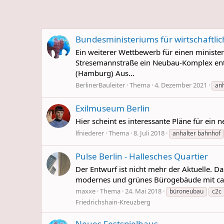
Bundesministeriums für wirtschaftli
Ein weiterer Wettbewerb für einen minist
Stresemannstraße ein Neubau-Komplex ents
(Hamburg) Aus...
BerlinerBauleiter
Thema
4. Dezember 2021
anh
Exilmuseum Berlin
Hier scheint es interessante Pläne für e
lfniederer
Thema
8. Juli 2018
anhalter bahnhof
Pulse Berlin - Hallesches Quartier
Der Entwurf ist nicht mehr der Aktuelle. D
modernes und grünes Bürogebäude mit ca. 
maxxe
Thema
24. Mai 2018
büroneubau
c2c
Friedrichshain-Kreuzberg
Neues Festspielhaus