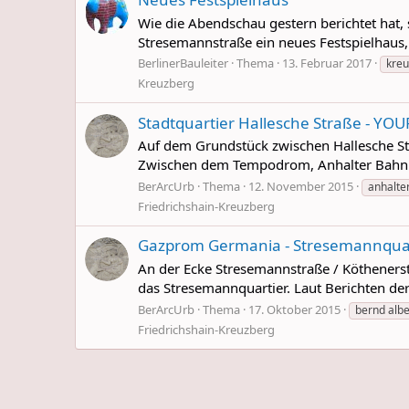
Wie die Abendschau gestern berichtet hat,
Stresemannstraße ein neues Festspielhaus, 
BerlinerBauleiter
Thema
13. Februar 2017
kre
Kreuzberg
Stadtquartier Hallesche Straße - YO
Auf dem Grundstück zwischen Hallesche St
Zwischen dem Tempodrom, Anhalter Bahnhof
BerArcUrb
Thema
12. November 2015
anhalte
Friedrichshain-Kreuzberg
Gazprom Germania - Stresemannquar
An der Ecke Stresemannstraße / Kötheners
das Stresemannquartier. Laut Berichten de
BerArcUrb
Thema
17. Oktober 2015
bernd alb
Friedrichshain-Kreuzberg