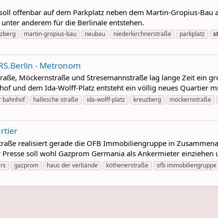
 soll offenbar auf dem Parkplatz neben dem Martin-Gropius-Bau 
unter anderem für die Berlinale entstehen.
uzberg
martin-gropius-bau
neubau
niederkirchnerstraße
parkplatz
s
URS.Berlin - Metronom
raße, Möckernstraße und Stresemannstraße lag lange Zeit ein gr
 und dem Ida-Wolff-Platz entsteht ein völlig neues Quartier m
r bahnhof
hallesche straße
ida-wolff-platz
kreuzberg
möckernstraße
tier
traße realisiert gerade die OFB Immobiliengruppe in Zusammenar
r Presse soll wohl Gazprom Germania als Ankermieter einziehen u
ers
gazprom
haus der verbände
köthenerstraße
ofb immobiliengruppe