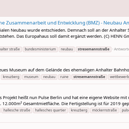
che Zusammenarbeit und Entwicklung (BMZ) - Neubau Anh
erialen Neubau wurde entschieden. Demnach soll an der Anhalter
tehen. Das Europahaus soll damit ergänzt werden. (C) HENN Gm
Antworte
alter straße
bundesministerium
neubau
stresemannstraße
in neues Museum auf dem Gelände des ehemaligen Anhalter Bahnh
kreuzberg
museum
neubau
ruine
stresemannstraße
wettbewerb
as Projekt heißt nun Pulse Berlin und hat eine eigene Website mit
12.000m² Gesamtmietfläche. Die Fertigstellung ist für 2019 gep
hallesche straße
hallesches quartier
kreuzberg
möckernstraße
puls