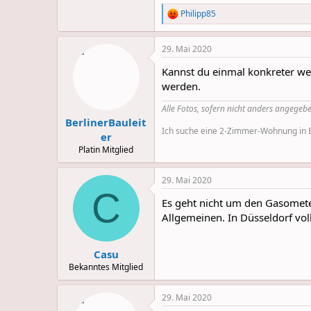
Philipp85
R
e
a
29. Mai 2020
c
t
Kannst du einmal konkreter wer
i
o
werden.
n
s
Alle Fotos, sofern nicht anders angegebe
:
BerlinerBauleit
Ich suche eine 2-Zimmer-Wohnung in Be
er
Platin Mitglied
29. Mai 2020
C
Es geht nicht um den Gasomete
Allgemeinen. In Düsseldorf vol
Casu
Bekanntes Mitglied
29. Mai 2020