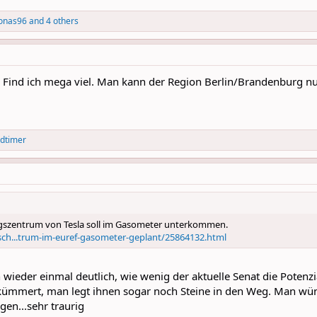
Jonas96
and 4 others
. Find ich mega viel. Man kann der Region Berlin/Brandenburg nu
dtimer
gszentrum von Tesla soll im Gasometer unterkommen.
sch...trum-im-euref-gasometer-geplant/25864132.html
 wieder einmal deutlich, wie wenig der aktuelle Senat die Potenzia
kümmert, man legt ihnen sogar noch Steine in den Weg. Man wünsc
gen...sehr traurig