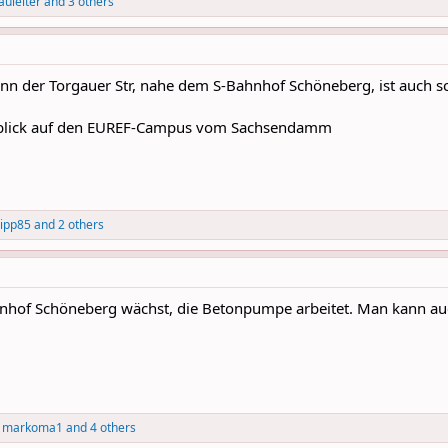
auleiter
and 3 others
n der Torgauer Str, nahe dem S-Bahnhof Schöneberg, ist auch s
tblick auf den EUREF-Campus vom Sachsendamm
lipp85
and 2 others
nhof Schöneberg wächst, die Betonpumpe arbeitet. Man kann a
,
markoma1
and 4 others