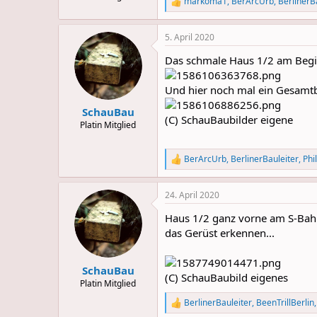
markoma1
,
BerArcUrb
,
BerlinerB
R
e
a
5. April 2020
c
t
Das schmale Haus 1/2 am Begin
i
o
n
Und hier noch mal ein Gesam
s
:
SchauBau
(C) SchauBaubilder eigene
Platin Mitglied
BerArcUrb
,
BerlinerBauleiter
,
Phi
R
e
a
24. April 2020
c
t
Haus 1/2 ganz vorne am S-Bah
i
o
das Gerüst erkennen...
n
s
:
SchauBau
(C) SchauBaubild eigenes
Platin Mitglied
BerlinerBauleiter
,
BeenTrillBerlin
R