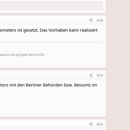
#28
meters ist gesetzt. Das Vorhaben kann realisiert
eise als private Nachricht.
#29
tors mit den Berliner Behörden bzw. Ressorts im
#30