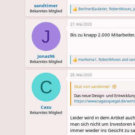
:
sandtimer
BerlinerBauleiter
,
RobertMoses
,
R
Bekanntes Mitglied
e
a
27. Mai 2020
c
J
t
Bis zu knapp 2.000 Mitarbeiter
i
o
n
s
:
Jonas96
markoma1
,
RobertMoses
and
san
R
Bekanntes Mitglied
e
a
28. Mai 2020
c
C
t
i
Zitat von sandtimer:
o
n
Das neue Design- und Entwicklun
s
https://www.tagesspiegel.de/wirt
:
Casu
Bekanntes Mitglied
Leider wird in dem Artikel auch
man sich nicht um Investoren 
immer wieder ins Gesicht zu sa