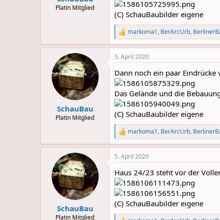
Platin Mitglied
(C) SchauBaubilder eigene
markoma1
,
BerArcUrb
,
BerlinerB
R
e
a
5. April 2020
c
t
Dann noch ein paar Eindrücke 
i
o
n
Das Gelände und die Bebauung 
s
:
SchauBau
(C) SchauBaubilder eigene
Platin Mitglied
markoma1
,
BerArcUrb
,
BerlinerB
R
e
a
5. April 2020
c
t
Haus 24/23 steht vor der Voll
i
o
n
s
(C) SchauBaubilder eigene
:
SchauBau
Platin Mitglied