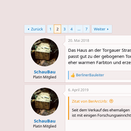
e
u
m
m
a
s
Zurück
1
2
3
4
…
7
Weiter
20. Mai 2018
Das Haus an der Torgauer Stras
passt gut zu der gebogenen To
eher warmen Farbton und erze
SchauBau
BerlinerBauleiter
R
Platin Mitglied
e
a
6. April 2019
c
t
i
Zitat von BerArcUrb:
o
n
Seit dem Verkauf des ehemaligen 
s
ist mit einigen Forschungseinrich
:
SchauBau
Platin Mitglied