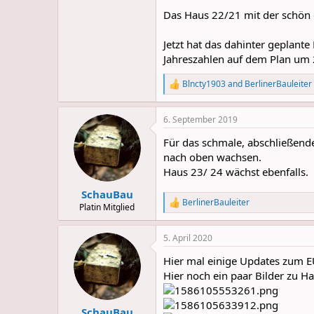
Das Haus 22/21 mit der schön 
Jetzt hat das dahinter geplante
Jahreszahlen auf dem Plan um 2 
Blncty1903
and
BerlinerBauleiter
R
e
a
6. September 2019
c
t
Für das schmale, abschließend
i
o
nach oben wachsen.
n
Haus 23/ 24 wächst ebenfalls.
s
:
SchauBau
BerlinerBauleiter
R
Platin Mitglied
e
a
5. April 2020
c
t
Hier mal einige Updates zum EU
i
o
Hier noch ein paar Bilder zu 
n
s
:
SchauBau