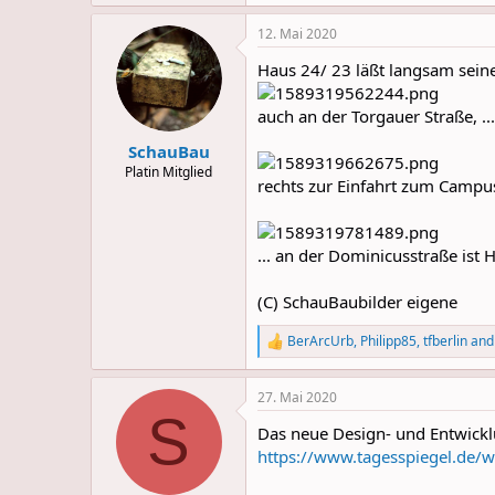
e
a
12. Mai 2020
c
t
Haus 24/ 23 läßt langsam seine 
i
o
n
auch an der Torgauer Straße, ...
s
:
SchauBau
Platin Mitglied
rechts zur Einfahrt zum Campu
... an der Dominicusstraße ist
(C) SchauBaubilder eigene
BerArcUrb
,
Philipp85
,
tfberlin
and 
R
e
a
27. Mai 2020
c
S
t
Das neue Design- und Entwick
i
o
https://www.tagesspiegel.de/w
n
s