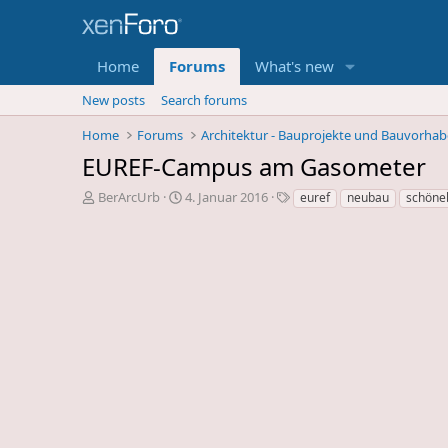
Home
Forums
What's new
New posts
Search forums
Home
Forums
Architektur - Bauprojekte und Bauvorha
EUREF-Campus am Gasometer
E
E
S
BerArcUrb
4. Januar 2016
euref
neubau
schöne
r
r
c
s
s
h
t
t
l
e
e
a
l
l
g
l
l
w
e
u
o
r
n
r
d
g
t
e
s
e
s
d
T
a
h
t