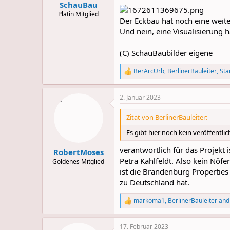
:
SchauBau
Platin Mitglied
Der Eckbau hat noch eine weite
Und nein, eine Visualisierung 
(C) SchauBaubilder eigene
BerArcUrb
,
BerlinerBauleiter
,
Sta
R
e
a
2. Januar 2023
c
t
i
Zitat von BerlinerBauleiter:
o
n
Es gibt hier noch kein veröffentli
s
:
verantwortlich für das Projekt 
RobertMoses
Petra Kahlfeldt. Also kein Nöfe
Goldenes Mitglied
ist die Brandenburg Properties
zu Deutschland hat.
markoma1
,
BerlinerBauleiter
an
R
e
a
17. Februar 2023
c