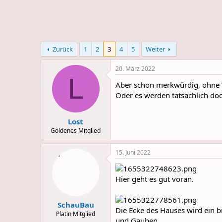
e
u
m
m
a
s
Zurück
1
2
3
4
5
Weiter
20. März 2022
L
Aber schon merkwürdig, ohne V
Oder es werden tatsächlich d
Lost
Goldenes Mitglied
15. Juni 2022
Hier geht es gut voran.
SchauBau
Die Ecke des Hauses wird ein b
Platin Mitglied
und Gauben.