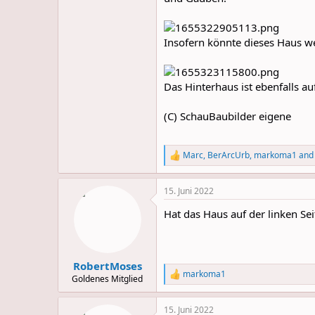
Insofern könnte dieses Haus w
Das Hinterhaus ist ebenfalls a
(C) SchauBaubilder eigene
Marc
,
BerArcUrb
,
markoma1
and 
R
e
a
15. Juni 2022
c
t
Hat das Haus auf der linken Se
i
o
n
s
:
RobertMoses
markoma1
R
Goldenes Mitglied
e
a
15. Juni 2022
c