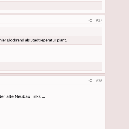
#37
ier Blockrand als Stadtreperatur plant.
#38
r alte Neubau links ...