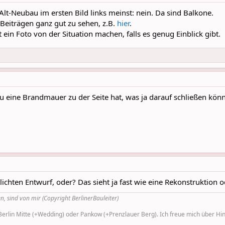
t-Neubau im ersten Bild links meinst: nein. Da sind Balkone.
 Beiträgen ganz gut zu sehen, z.B.
hier
.
 ein Foto von der Situation machen, falls es genug Einblick gibt.
u eine Brandmauer zu der Seite hat, was ja darauf schließen könn
tlichten Entwurf, oder? Das sieht ja fast wie eine Rekonstruktion
n, sind von mir (Copyright BerlinerBauleiter)
rlin Mitte (+Wedding) oder Pankow (+Prenzlauer Berg). Ich freue mich über Hinw