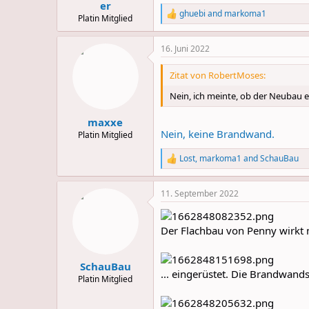
er
ghuebi
and
markoma1
R
Platin Mitglied
e
a
16. Juni 2022
c
t
i
Zitat von RobertMoses:
o
n
Nein, ich meinte, ob der Neubau e
s
:
maxxe
Nein, keine Brandwand.
Platin Mitglied
Lost
,
markoma1
and
SchauBau
R
e
a
11. September 2022
c
t
i
o
Der Flachbau von Penny wirkt m
n
s
:
SchauBau
... eingerüstet. Die Brandwandsi
Platin Mitglied