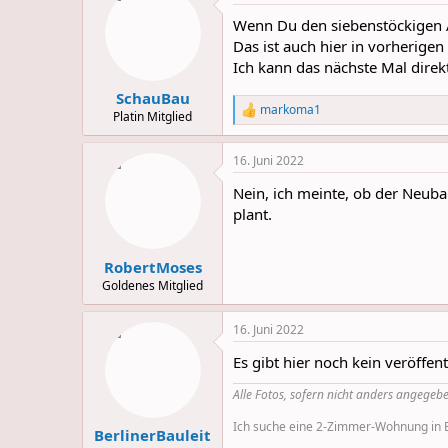
t
Wenn Du den siebenstöckigen Al
i
o
Das ist auch hier in vorherigen
n
Ich kann das nächste Mal direkt
s
:
SchauBau
markoma1
R
Platin Mitglied
e
a
16. Juni 2022
c
t
Nein, ich meinte, ob der Neuba
i
o
plant.
n
s
:
RobertMoses
Goldenes Mitglied
16. Juni 2022
Es gibt hier noch kein veröffen
Alle Fotos, sofern nicht anders angegebe
Ich suche eine 2-Zimmer-Wohnung in Be
BerlinerBauleit