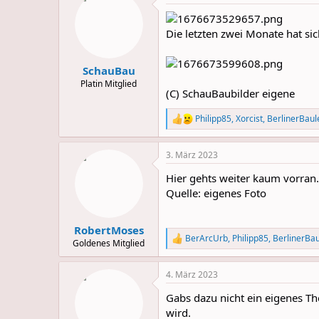
t
i
o
Die letzten zwei Monate hat sich
n
s
:
SchauBau
Platin Mitglied
(C) SchauBaubilder eigene
Philipp85
,
Xorcist
,
BerlinerBaul
R
e
a
3. März 2023
c
t
Hier gehts weiter kaum vorran.
i
o
Quelle: eigenes Foto
n
s
:
RobertMoses
BerArcUrb
,
Philipp85
,
BerlinerBau
R
Goldenes Mitglied
e
a
4. März 2023
c
t
Gabs dazu nicht ein eigenes T
i
o
wird.