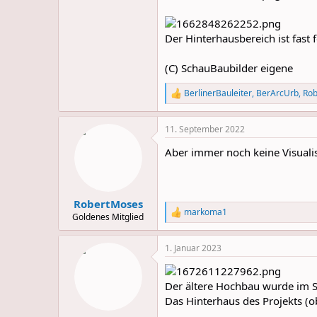
Der Hinterhausbereich ist fast f
(C) SchauBaubilder eigene
BerlinerBauleiter
,
BerArcUrb
,
Ro
R
e
a
11. September 2022
c
t
Aber immer noch keine Visuali
i
o
n
s
:
RobertMoses
markoma1
R
Goldenes Mitglied
e
a
1. Januar 2023
c
t
i
o
Der ältere Hochbau wurde im S
n
Das Hinterhaus des Projekts (o
s