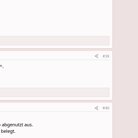
#39
^.
#40
 abgenutzt aus.
 belegt.