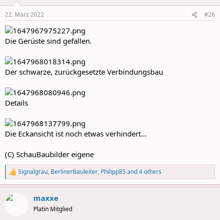
o
n
22. März 2022
#26
s
:
Die Gerüste sind gefallen.
Der schwarze, zurückgesetzte Verbindungsbau
Details
Die Eckansicht ist noch etwas verhindert...
(C) SchauBaubilder eigene
Signalgrau
,
BerlinerBauleiter
,
Philipp85
and 4 others
R
e
a
maxxe
c
t
Platin Mitglied
i