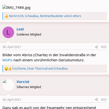
BerArcUrb
,
SchauBau
,
BerlinerBauleiter
and 4 others
R
e
a
Lost
c
L
t
Goldenes Mitglied
i
o
n
28. April 2021
#22
s
:
Bilder vom Abriss (Charite) in der Invalidenstraße in der
MoPo
nach einem unrühmlichen Gerüstumsturz.
F.zuTonne
,
Einar Thorsrud
and
SchauBau
R
e
a
Xorcist
c
t
Silbernes Mitglied
i
o
n
28. April 2021
#23
s
:
Dazu gab es auch von der Feuerwehr nen entsprechend