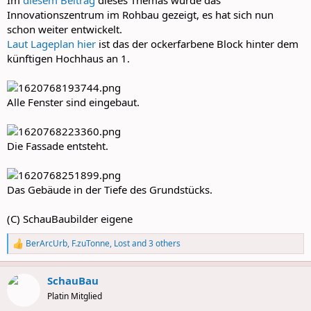
Innovationszentrum im Rohbau gezeigt, es hat sich nun
schon weiter entwickelt.
Laut Lageplan hier
ist das der ockerfarbene Block hinter dem
künftigen Hochhaus an 1.
Alle Fenster sind eingebaut.
Die Fassade entsteht.
Das Gebäude in der Tiefe des Grundstücks.
(C) SchauBaubilder eigene
BerArcUrb
,
F.zuTonne
,
Lost
and 3 others
R
e
a
SchauBau
c
t
Platin Mitglied
i