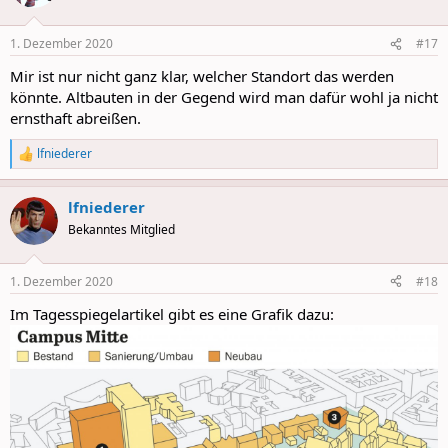
i
o
n
1. Dezember 2020
#17
s
:
Mir ist nur nicht ganz klar, welcher Standort das werden
könnte. Altbauten in der Gegend wird man dafür wohl ja nicht
ernsthaft abreißen.
lfniederer
R
e
a
lfniederer
c
t
Bekanntes Mitglied
i
o
n
1. Dezember 2020
#18
s
:
Im Tagesspiegelartikel gibt es eine Grafik dazu: