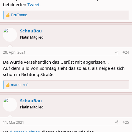
bebilderten
Tweet
.
F.zuTonne
R
e
a
SchauBau
c
t
Platin Mitglied
i
o
n
28. April 2021
#24
s
:
Da wurde versehentlich das Gerüst mit abgerissen...
Auf dem Bild von Sonntag sieht das so aus, als neige es sich
schon in Richtung Straße.
markoma1
R
e
a
SchauBau
c
t
Platin Mitglied
i
o
n
11. Mai 2021
#25
s
:
Im
diesem Beitrag
dieses Themas wurde das