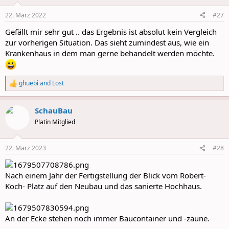
o
n
22. März 2022
#27
s
:
Gefällt mir sehr gut .. das Ergebnis ist absolut kein Vergleich
zur vorherigen Situation. Das sieht zumindest aus, wie ein
Krankenhaus in dem man gerne behandelt werden möchte.
ghuebi
and
Lost
R
e
a
SchauBau
c
t
Platin Mitglied
i
o
n
22. März 2023
#28
s
:
Nach einem Jahr der Fertigstellung der Blick vom Robert-
Koch- Platz auf den Neubau und das sanierte Hochhaus.
An der Ecke stehen noch immer Baucontainer und -zäune.