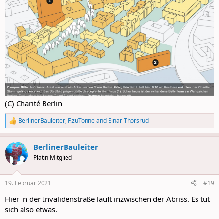
(C) Charité Berlin
BerlinerBauleiter
,
F.zuTonne
and
Einar Thorsrud
R
e
a
BerlinerBauleiter
c
t
Platin Mitglied
i
o
n
19. Februar 2021
#19
s
:
Hier in der Invalidenstraße läuft inzwischen der Abriss. Es tut
sich also etwas.