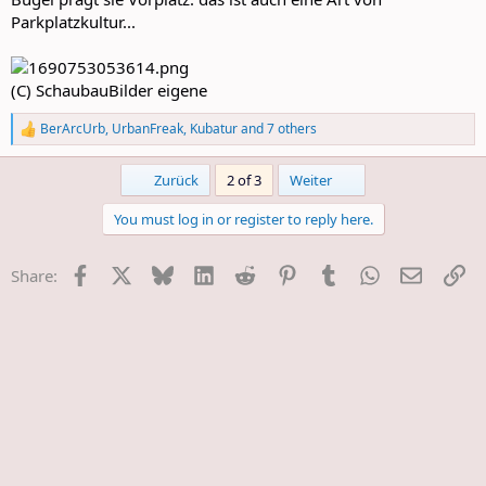
Parkplatzkultur...
(C) SchaubauBilder eigene
BerArcUrb
,
UrbanFreak
,
Kubatur
and 7 others
R
e
a
First
Last
Zurück
2 of 3
Weiter
c
t
You must log in or register to reply here.
i
o
n
Facebook
X
Bluesky
LinkedIn
Reddit
Pinterest
Tumblr
WhatsApp
E-Mail
Li
Share:
s
: