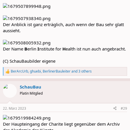
Der Anblick ist ganz erträglich, auch wenn der Bau sehr glatt
aussieht.
Der Name
B
erlin
I
nstitute for
H
ealth ist nun auch angebracht.
(C) SchauBaubilder eigene
BerArcUrb
,
ghuebi
,
BerlinerBauleiter
and 3 others
R
e
a
SchauBau
c
t
Platin Mitglied
i
o
n
22. März 2023
#29
s
:
Der Haupteingang der Charite liegt gegenüber dem Archiv
der Akademie der Künste, ...