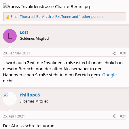
Einar Thorsrud
,
BerArcUrb
,
F.zuTonne
and 1 other person
R
e
a
Lost
c
L
t
Goldenes Mitglied
i
o
n
20. Februar 2021
#20
s
:
...wird auch Zeit, die Invalidenstraße ist echt unansehnlich in
diesem Bereich. Von der alten Akzisemauer in der
Hannoverschen Straße steht in dem Bereich gem.
Google
nicht.
Philipp85
Silbernes Mitglied
25. April 2021
#21
Der Abriss schreitet voran: