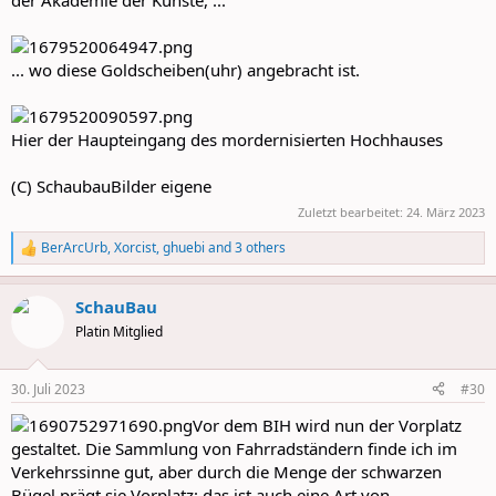
... wo diese Goldscheiben(uhr) angebracht ist.
Hier der Haupteingang des mordernisierten Hochhauses
(C) SchaubauBilder eigene
Zuletzt bearbeitet:
24. März 2023
BerArcUrb
,
Xorcist
,
ghuebi
and 3 others
R
e
a
SchauBau
c
t
Platin Mitglied
i
o
n
30. Juli 2023
#30
s
:
Vor dem BIH wird nun der Vorplatz
gestaltet. Die Sammlung von Fahrradständern finde ich im
Verkehrssinne gut, aber durch die Menge der schwarzen
Bügel prägt sie Vorplatz: das ist auch eine Art von