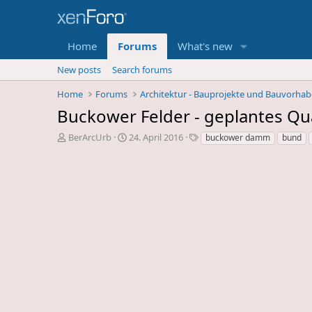
Home
Forums
What's new
New posts
Search forums
Home
Forums
Architektur - Bauprojekte und Bauvorha
Buckower Felder - geplantes Qu
E
E
S
BerArcUrb
24. April 2016
buckower damm
bund
r
r
c
s
s
h
t
t
l
e
e
a
l
l
g
l
l
w
e
u
o
r
n
r
d
g
t
e
s
e
s
d
T
a
h
t