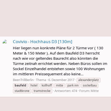
Covivio - Hochhaus D3 [130m]
Hier liegen nun konkrete Pläne für 2 Türme vor ( 130
Meter & 150 Meter ). Auf dem Baufeld D3 herrscht
nach wie vor geltendes Baurecht also könnten die
Türme zeitnah errichtet werden. Neben Büros sollen im
Sockel Einzelhandel entstehen sowie 100 Wohnungen
im mittleren Preissequement also keine...
BeenTrillBerlin
Thema
6. Dezember 2017
alexanderplatz
baufeld
hotel
kollhoff
mitte
park inn
sockelbau
Antworten: 474
Forum:
Mitte
stadtkrone
tramstrecke