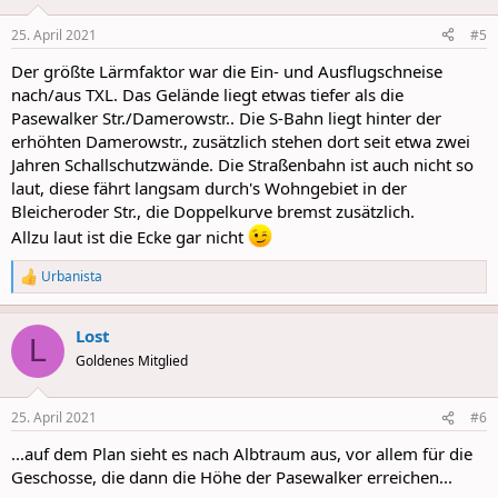
25. April 2021
#5
Der größte Lärmfaktor war die Ein- und Ausflugschneise
nach/aus TXL. Das Gelände liegt etwas tiefer als die
Pasewalker Str./Damerowstr.. Die S-Bahn liegt hinter der
erhöhten Damerowstr., zusätzlich stehen dort seit etwa zwei
Jahren Schallschutzwände. Die Straßenbahn ist auch nicht so
laut, diese fährt langsam durch's Wohngebiet in der
Bleicheroder Str., die Doppelkurve bremst zusätzlich.
Allzu laut ist die Ecke gar nicht
Urbanista
R
e
a
Lost
c
L
t
Goldenes Mitglied
i
o
n
25. April 2021
#6
s
:
...auf dem Plan sieht es nach Albtraum aus, vor allem für die
Geschosse, die dann die Höhe der Pasewalker erreichen...