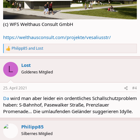
(c) WFS Welthaus Consult GmbH
https://welthausconsult.com/projekte/vesaliusstr/
Philipp85
and
Lost
R
e
a
Lost
c
L
t
Goldenes Mitglied
i
o
n
25. April 2021
#4
s
:
Da
wird man aber leider ein ordentliches Schallschutzproblem
haben: S-Bahnhof, Pasewalker Straße, Prenzlauer
Promenade... Die umlaufenden Geländer suggerieren Idylle.
Philipp85
Silbernes Mitglied