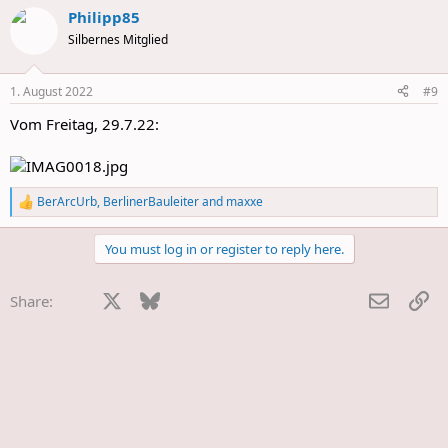
a
Philipp85
c
t
Silbernes Mitglied
i
o
n
1. August 2022
#9
s
:
Vom Freitag, 29.7.22:
BerArcUrb
,
BerlinerBauleiter
and
maxxe
R
e
a
You must log in or register to reply here.
c
t
i
Facebook
X
Bluesky
LinkedIn
Reddit
Pinterest
Tumblr
WhatsApp
E-Mail
Li
Share:
o
n
s
: