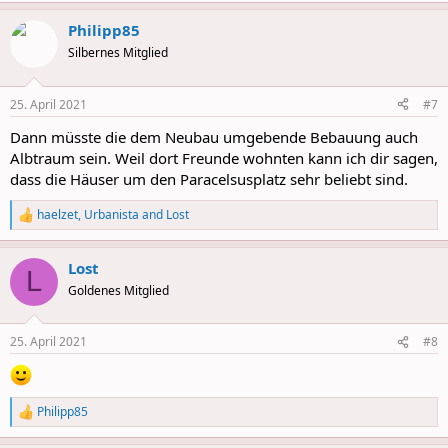
Philipp85
Silbernes Mitglied
25. April 2021
#7
Dann müsste die dem Neubau umgebende Bebauung auch
Albtraum sein. Weil dort Freunde wohnten kann ich dir sagen,
dass die Häuser um den Paracelsusplatz sehr beliebt sind.
haelzet
,
Urbanista
and
Lost
R
e
a
Lost
c
L
t
Goldenes Mitglied
i
o
n
25. April 2021
#8
s
:
Philipp85
R
e