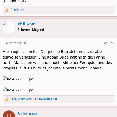
(C) Sanus AG
lfniederer
R
e
a
Philipp85
c
t
Silbernes Mitglied
i
o
n
5. November 2019
#2
s
:
Hier regt sich nichts. Der jetzige Bau steht noch, ist aber
teilweise verlassen. Eine Kebab Bude hält noch die Fahne
hoch. Mal sehen wie lange noch. Mit einer Fertigstellung des
Projekts in 2019 wird es jedenfalls nichts mehr. Schade.
BerArcUrb
and
BerlinerBauleiter
R
e
a
Urbanista
c
U