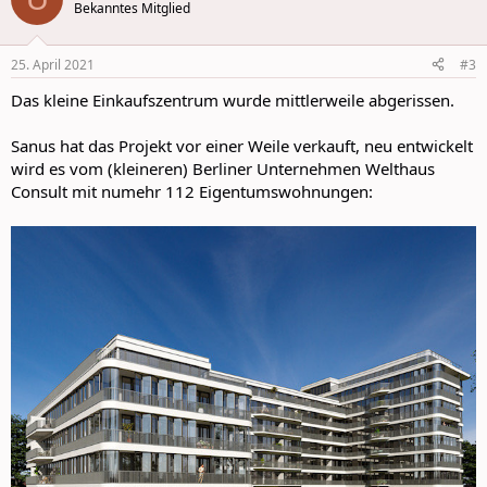
t
Bekanntes Mitglied
i
o
n
25. April 2021
#3
s
:
Das kleine Einkaufszentrum wurde mittlerweile abgerissen.
Sanus hat das Projekt vor einer Weile verkauft, neu entwickelt
wird es vom (kleineren) Berliner Unternehmen Welthaus
Consult mit numehr 112 Eigentumswohnungen: