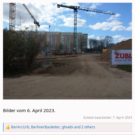
Bilder vom 6. April 2023.
Zuletzt bearbeitet:
7. April 2023
BerArcUrb
,
BerlinerBauleiter
,
ghuebi
and 2 others
R
e