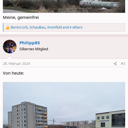
Meine, gemeinfrei
BerArcUrb
,
SchauBau
,
Ammfeld
and 4 others
R
e
a
Philipp85
c
t
Silbernes Mitglied
i
o
n
28. Februar 2024
#3
s
:
Von heute: