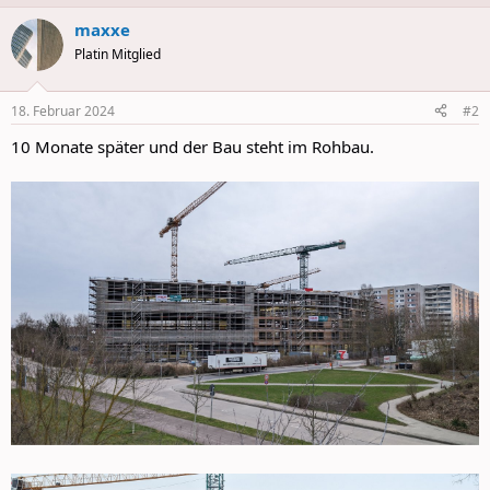
a
maxxe
c
t
Platin Mitglied
i
o
n
18. Februar 2024
#2
s
:
10 Monate später und der Bau steht im Rohbau.