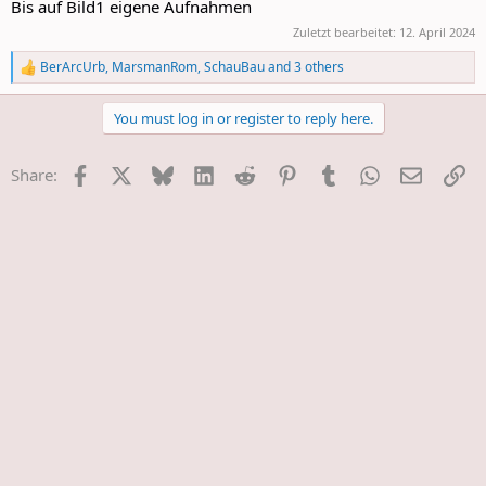
Bis auf Bild1 eigene Aufnahmen
Zuletzt bearbeitet:
12. April 2024
BerArcUrb
,
MarsmanRom
,
SchauBau
and 3 others
R
e
a
You must log in or register to reply here.
c
t
i
Facebook
X
Bluesky
LinkedIn
Reddit
Pinterest
Tumblr
WhatsApp
E-Mail
Li
Share:
o
n
s
: