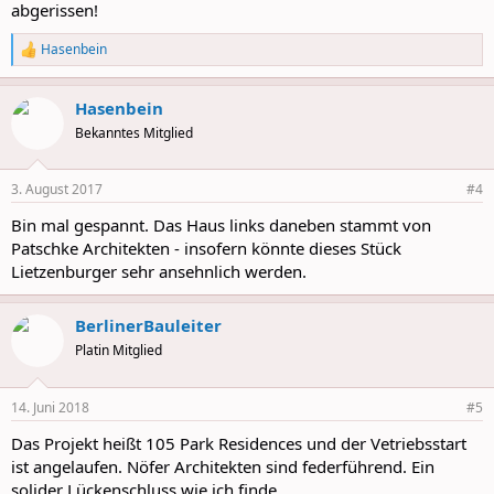
abgerissen!
Hasenbein
R
e
a
Hasenbein
c
t
Bekanntes Mitglied
i
o
n
3. August 2017
#4
s
:
Bin mal gespannt. Das Haus links daneben stammt von
Patschke Architekten - insofern könnte dieses Stück
Lietzenburger sehr ansehnlich werden.
BerlinerBauleiter
Platin Mitglied
14. Juni 2018
#5
Das Projekt heißt
105 Park Residences und der Vetriebsstart
ist angelaufen. Nöfer Architekten sind federführend. Ein
solider Lückenschluss wie ich finde.