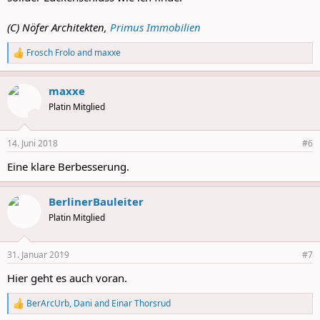
(C) Nöfer Architekten,
Primus Immobilien
Frosch Frolo
and
maxxe
R
e
a
maxxe
c
t
Platin Mitglied
i
o
n
14. Juni 2018
#6
s
:
Eine klare Berbesserung.
BerlinerBauleiter
Platin Mitglied
31. Januar 2019
#7
Hier geht es auch voran.
BerArcUrb
,
Dani
and
Einar Thorsrud
R
e