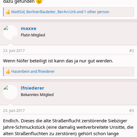
dazu gefunden
MattSid
,
BerlinerBauleiter
,
BerArcUrb
and 1 other person
R
e
a
maxxe
c
t
Platin Mitglied
i
o
n
23. Juni 2017
#2
s
:
Wenn Nöfer beteiligt ist kann das ja nur gut werden.
Hasenbein
and
lfniederer
R
e
a
lfniederer
c
t
Bekanntes Mitglied
i
o
n
23. Juni 2017
#3
s
:
Endlich. Dieses die alte Straßenflucht zerstörende Siebziger
Jahre-Schmuckstück (eine damalig weitverbreitete Unsitte, die
alten Straßenfluchten zu zerstören) gehört schon lange