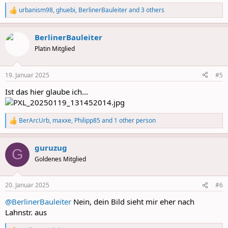
urbanism98
,
ghuebi
,
BerlinerBauleiter
and 3 others
R
e
a
BerlinerBauleiter
c
t
Platin Mitglied
i
o
n
19. Januar 2025
#5
s
:
Ist das hier glaube ich...
BerArcUrb
,
maxxe
,
Philipp85
and 1 other person
R
e
a
guruzug
c
G
t
Goldenes Mitglied
i
o
n
20. Januar 2025
#6
s
:
@BerlinerBauleiter
Nein, dein Bild sieht mir eher nach
Lahnstr. aus