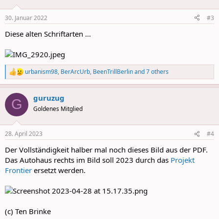
o
n
30. Januar 2022
#3
s
:
Diese alten Schriftarten ...
urbanism98
,
BerArcUrb
,
BeenTrillBerlin
and 7 others
R
e
a
guruzug
c
G
t
Goldenes Mitglied
i
o
n
28. April 2023
#4
s
:
Der Vollständigkeit halber mal noch dieses Bild aus der PDF.
Das Autohaus rechts im Bild soll 2023 durch das
Projekt
Frontier
ersetzt werden.
(c) Ten Brinke