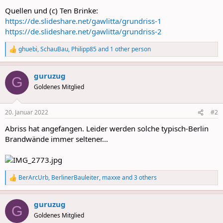
Quellen und (c) Ten Brinke:
https://de.slideshare.net/gawlitta/grundriss-1
https://de.slideshare.net/gawlitta/grundriss-2
ghuebi
,
SchauBau
,
Philipp85
and 1 other person
R
e
a
guruzug
c
G
t
Goldenes Mitglied
i
o
n
20. Januar 2022
#2
s
:
Abriss hat angefangen. Leider werden solche typisch-Berlin
Brandwände immer seltener...
BerArcUrb
,
BerlinerBauleiter
,
maxxe
and 3 others
R
e
a
guruzug
c
G
t
Goldenes Mitglied
i