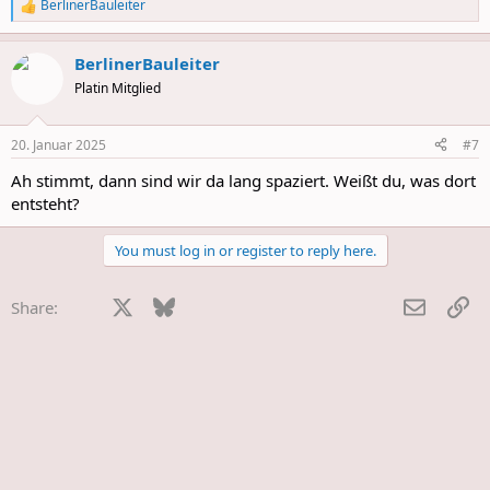
BerlinerBauleiter
R
e
a
BerlinerBauleiter
c
t
Platin Mitglied
i
o
n
20. Januar 2025
#7
s
:
Ah stimmt, dann sind wir da lang spaziert. Weißt du, was dort
entsteht?
You must log in or register to reply here.
Facebook
X
Bluesky
LinkedIn
Reddit
Pinterest
Tumblr
WhatsApp
E-Mail
Li
Share: