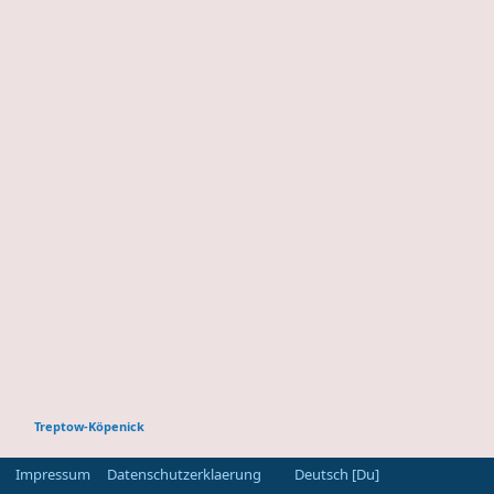
Treptow-Köpenick
Impressum
Datenschutzerklaerung
Deutsch [Du]