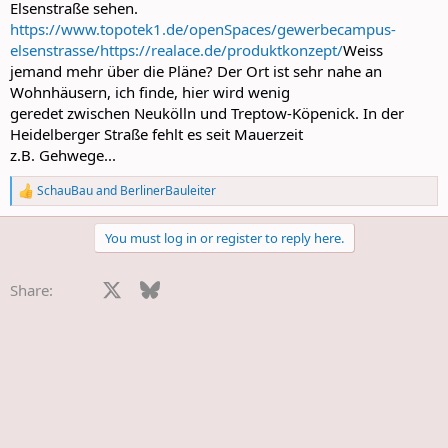
Elsenstraße sehen.
https://www.topotek1.de/openSpaces/gewerbecampus-
elsenstrasse/
https://realace.de/produktkonzept/
Weiss
jemand mehr über die Pläne? Der Ort ist sehr nahe an
Wohnhäusern, ich finde, hier wird wenig
geredet zwischen Neukölln und Treptow-Köpenick. In der
Heidelberger Straße fehlt es seit Mauerzeit
z.B. Gehwege...
SchauBau
and
BerlinerBauleiter
R
e
a
You must log in or register to reply here.
c
t
i
Facebook
X
Bluesky
LinkedIn
Reddit
Pinterest
Tumblr
WhatsApp
E-Mail
Li
Share:
o
n
s
: