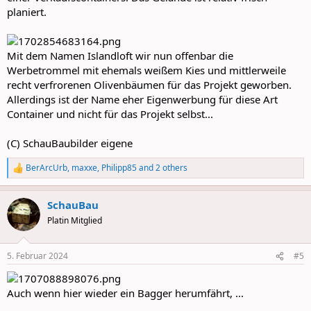
planiert.
Mit dem Namen Islandloft wir nun offenbar die
Werbetrommel mit ehemals weißem Kies und mittlerweile
recht verfrorenen Olivenbäumen für das Projekt geworben.
Allerdings ist der Name eher Eigenwerbung für diese Art
Container und nicht für das Projekt selbst...
(C) SchauBaubilder eigene
BerArcUrb
,
maxxe
,
Philipp85
and 2 others
R
e
a
SchauBau
c
t
Platin Mitglied
i
o
n
5. Februar 2024
#5
s
:
Auch wenn hier wieder ein Bagger herumfährt, ...