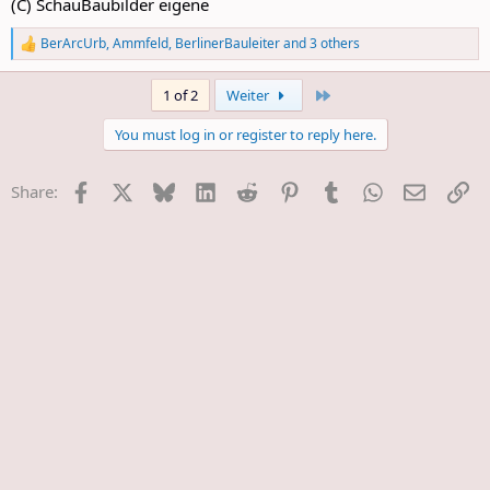
(C) SchauBaubilder eigene
BerArcUrb
,
Ammfeld
,
BerlinerBauleiter
and 3 others
R
e
a
Last
1 of 2
Weiter
c
t
You must log in or register to reply here.
i
o
n
Facebook
X
Bluesky
LinkedIn
Reddit
Pinterest
Tumblr
WhatsApp
E-Mail
Li
Share:
s
: