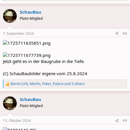
e
a
SchauBau
c
t
Platin Mitglied
i
o
n
7. September 2024
#8
s
:
Jetzt geht es in der Baugrube in die Tiefe.
(C) SchauBaubilder eigene vom 25.8.2024
BerArcUrb
,
Merlin
,
Poker_Palace
and 3 others
R
e
a
SchauBau
c
t
Platin Mitglied
i
o
n
13. Oktober 2024
#9
s
: