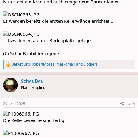
Nun steht ein Kran und auch einige neue Baucontainer.
Es werden bereits die ersten Kellerwände errichtet...
... bzw. liegen auf der Bodenplatte gelagert.
(C) SchauBaubilder eigene
BerArcUrb
,
RobertMoses
,
markoma1
and 5 others
R
e
a
SchauBau
c
t
Platin Mitglied
i
o
n
29. Mai 2025
#14
s
:
Die Kellerbereiche sind fertig.