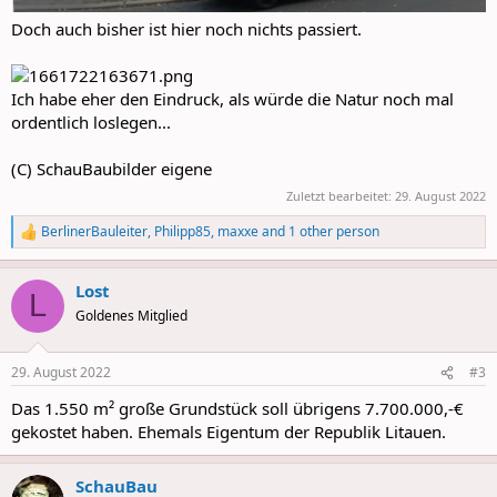
Doch auch bisher ist hier noch nichts passiert.
Ich habe eher den Eindruck, als würde die Natur noch mal
ordentlich loslegen...
(C) SchauBaubilder eigene
Zuletzt bearbeitet:
29. August 2022
BerlinerBauleiter
,
Philipp85
,
maxxe
and 1 other person
R
e
a
Lost
c
L
t
Goldenes Mitglied
i
o
n
29. August 2022
#3
s
:
Das 1.550 m² große Grundstück soll übrigens 7.700.000,-€
gekostet haben. Ehemals Eigentum der Republik Litauen.
SchauBau