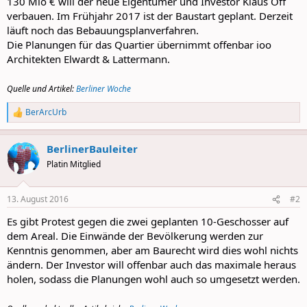
130 Mio € will der neue Eigentümer und Investor Klaus Off
verbauen. Im Frühjahr 2017 ist der Baustart geplant. Derzeit
läuft noch das Bebauungsplanverfahren.
Die Planungen für das Quartier übernimmt offenbar ioo
Architekten Elwardt & Lattermann.
Quelle und Artikel:
Berliner Woche
BerArcUrb
R
e
a
BerlinerBauleiter
c
t
Platin Mitglied
i
o
n
13. August 2016
#2
s
:
Es gibt Protest gegen die zwei geplanten 10-Geschosser auf
dem Areal. Die Einwände der Bevölkerung werden zur
Kenntnis genommen, aber am Baurecht wird dies wohl nichts
ändern. Der Investor will offenbar auch das maximale heraus
holen, sodass die Planungen wohl auch so umgesetzt werden.