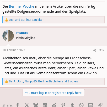
s
:
Die
Berliner Woche
mit einem Artikel über die nun fertig
gestellte Dolgenseepromenade und den Spielplatz.
Lost
and
BerlinerBauleiter
R
e
a
maxxe
c
t
Platin Mitglied
i
o
n
10. Februar 2023
#12
s
:
Architektonisch mau, aber die Menge an Erdgeschoss-
Gewerbeeinheiten muss man hervorheben. Es gibt Bars,
Cafés, ein asiatisches Restaurant, einen Späti, einen Rewe und
und und. Das ist als Gemeindezentrum schon ein Gewinn.
BerArcUrb
,
Philipp85
,
BerlinerBauleiter
and 3 others
R
e
a
You must log in or register to reply here.
c
t
i
Facebook
X
Bluesky
LinkedIn
Reddit
Pinterest
Tumblr
WhatsApp
E-Mail
Li
Share:
o