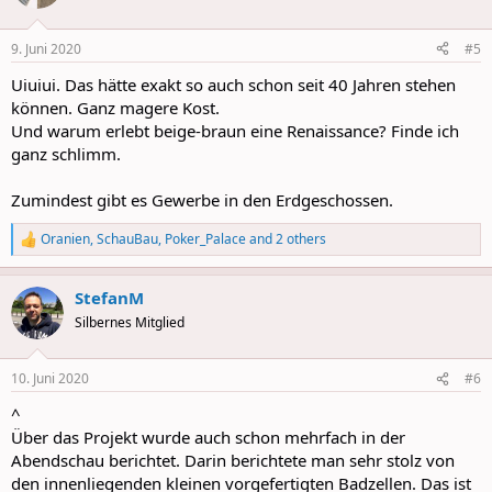
i
o
n
9. Juni 2020
#5
s
:
Uiuiui. Das hätte exakt so auch schon seit 40 Jahren stehen
können. Ganz magere Kost.
Und warum erlebt beige-braun eine Renaissance? Finde ich
ganz schlimm.
Zumindest gibt es Gewerbe in den Erdgeschossen.
Oranien
,
SchauBau
,
Poker_Palace
and 2 others
R
e
a
StefanM
c
t
Silbernes Mitglied
i
o
n
10. Juni 2020
#6
s
:
^
Über das Projekt wurde auch schon mehrfach in der
Abendschau berichtet. Darin berichtete man sehr stolz von
den innenliegenden kleinen vorgefertigten Badzellen. Das ist