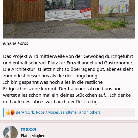
eigene Fotos
Das Projekt wird mittlerweile von der Gewobag durchgeführt
und enthält sehr viel Platz für Einzelhandel und Gastronomie.
Die Architektur ist jetzt nicht so überragend gut, aber es sieht
zumindest besser aus als die der Umgebung.
Ich bin gespannt was noch alles in die restliche
Erdgeschosszone kommt. Der Italiener sah nett aus und
wertet alles schon mal ein kleines Stückchen auf... Ich denke
im Laufe des Jahres wird auch der Rest fertig.
BerArcUrb
,
RobertMoses
,
sandtimer
and 4 others
R
e
a
maxxe
c
t
Platin Mitglied