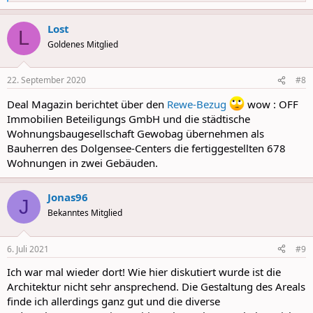
e
a
Lost
c
L
t
Goldenes Mitglied
i
o
n
22. September 2020
#8
s
:
Deal Magazin berichtet über den
Rewe-Bezug
wow : OFF
Immobilien Beteiligungs GmbH und die städtische
Wohnungsbaugesellschaft Gewobag übernehmen als
Bauherren des Dolgensee-Centers die fertiggestellten 678
Wohnungen in zwei Gebäuden.
Jonas96
J
Bekanntes Mitglied
6. Juli 2021
#9
Ich war mal wieder dort! Wie hier diskutiert wurde ist die
Architektur nicht sehr ansprechend. Die Gestaltung des Areals
finde ich allerdings ganz gut und die diverse