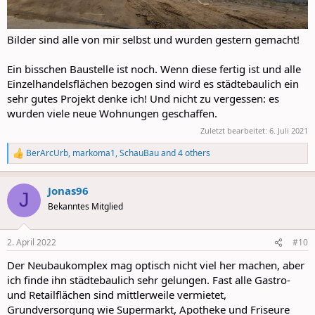
Bilder sind alle von mir selbst und wurden gestern gemacht!
Ein bisschen Baustelle ist noch. Wenn diese fertig ist und alle
Einzelhandelsflächen bezogen sind wird es städtebaulich ein
sehr gutes Projekt denke ich! Und nicht zu vergessen: es
wurden viele neue Wohnungen geschaffen.
Zuletzt bearbeitet:
6. Juli 2021
BerArcUrb
,
markoma1
,
SchauBau
and 4 others
R
e
a
Jonas96
c
J
t
Bekanntes Mitglied
i
o
n
2. April 2022
#10
s
:
Der Neubaukomplex mag optisch nicht viel her machen, aber
ich finde ihn städtebaulich sehr gelungen. Fast alle Gastro-
und Retailflächen sind mittlerweile vermietet,
Grundversorgung wie Supermarkt, Apotheke und Friseure