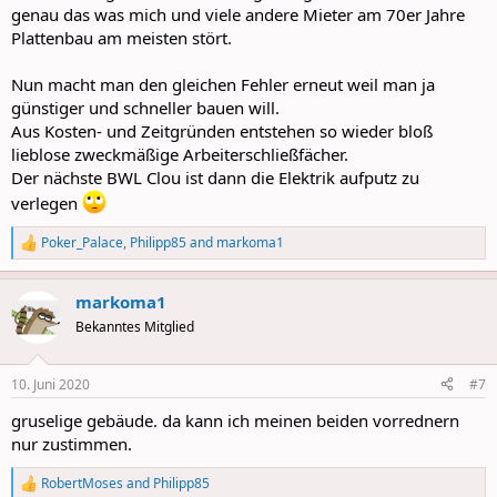
genau das was mich und viele andere Mieter am 70er Jahre
Plattenbau am meisten stört.
Nun macht man den gleichen Fehler erneut weil man ja
günstiger und schneller bauen will.
Aus Kosten- und Zeitgründen entstehen so wieder bloß
lieblose zweckmäßige Arbeiterschließfächer.
Der nächste BWL Clou ist dann die Elektrik aufputz zu
verlegen
Poker_Palace
,
Philipp85
and
markoma1
R
e
a
markoma1
c
t
Bekanntes Mitglied
i
o
n
10. Juni 2020
#7
s
:
gruselige gebäude. da kann ich meinen beiden vorrednern
nur zustimmen.
RobertMoses
and
Philipp85
R