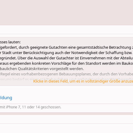
sses lauten:
gefordert, durch geeignete Gutachten eine gesamtstädtische Betrachtung z
Stadt unter Berücksichtigung auch der Notwendigkeit der Schaffung bzw.
egründet. Über die Auswahl der Gutachter ist Einvernehmen mit der Abteilu
daraus ergebenden konkreten Vorschläge für den Standort werden im Baukol
aulichen Qualitätskriterien vorgestellt werden.
 Regel eines vorhabenbezogenen Bebauungsplanes, der durch den Vorhabent
icherung bedarf es eines städtebaulichen und architektonischen Wettbewer
Klicke in dieses Feld, um es in vollständiger Größe anzuz
 Über den Ausschreibungstext ist mit der Abteilung Stadtplanung des Bezirks 
ldung
r mit iPhone 7, 11 oder 14 geschossen.