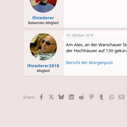
lfniederer
Bekanntes Mitglied
16. Oktober 2018
Am Alex, an der Warschauer S
der Hochhäuser auf 130 gekürz
Bericht der Morgenpost
lfniederer2018
Mitglied
Facebook
X
Bluesky
LinkedIn
Reddit
Pinterest
Tumblr
Whats
E
Share: