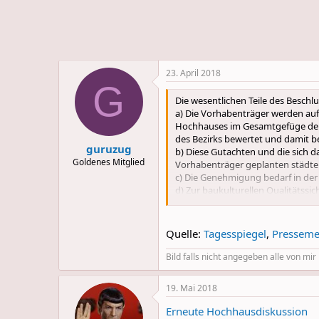
e
u
m
m
a
s
23. April 2018
G
Die wesentlichen Teile des Beschlu
a) Die Vorhabenträger werden auf
Hochhauses im Gesamtgefüge der 
des Bezirks bewertet und damit b
guruzug
b) Diese Gutachten und die sich 
Goldenes Mitglied
Vorhabenträger geplanten städteb
c) Die Genehmigung bedarf in der
d) Zur baukulturellen Qualitätss
organisieren und finanzieren ist.
Wettbewerbs vertreten
Quelle:
Tagesspiegel
,
Presseme
Bild falls nicht angegeben alle von mi
19. Mai 2018
Erneute Hochhausdiskussion