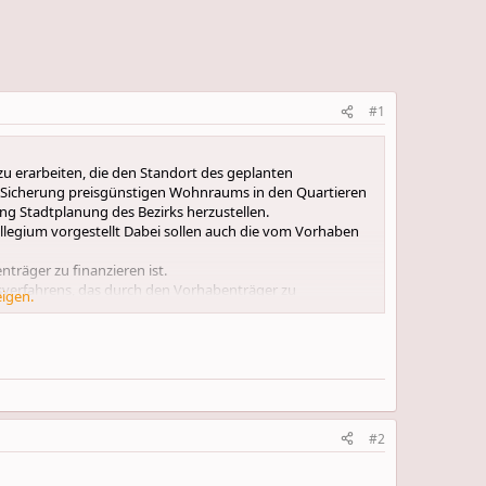
#1
u erarbeiten, die den Standort des geplanten
 Sicherung preisgünstigen Wohnraums in den Quartieren
ng Stadtplanung des Bezirks herzustellen.
legium vorgestellt Dabei sollen auch die vom Vorhaben
räger zu finanzieren ist.
bsverfahrens, das durch den Vorhabenträger zu
eigen.
Einvernehmen herzustellen. Der Bezirk ist in der Jury des
#2