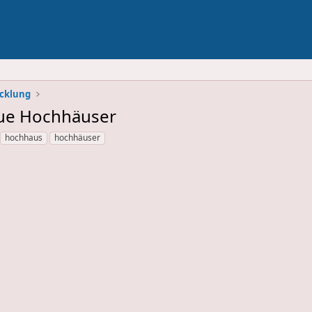
icklung
neue Hochhäuser
hochhaus
hochhäuser