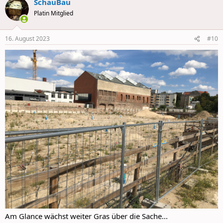
SchauBau
c
t
Platin Mitglied
i
o
n
16. August 2023
#10
s
:
Am Glance wächst weiter Gras über die Sache...