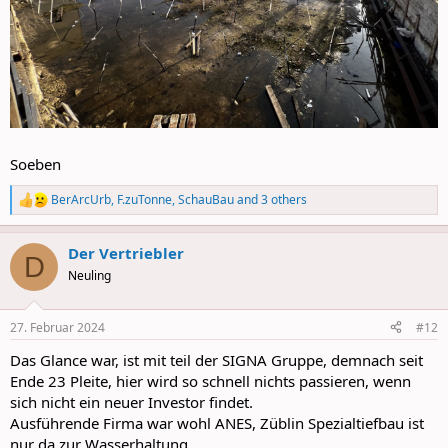
Soeben
BerArcUrb
,
F.zuTonne
,
SchauBau
and 3 others
R
e
a
Der Vertriebler
c
D
t
Neuling
i
o
n
27. Februar 2024
#12
s
:
Das Glance war, ist mit teil der SIGNA Gruppe, demnach seit
Ende 23 Pleite, hier wird so schnell nichts passieren, wenn
sich nicht ein neuer Investor findet.
Ausführende Firma war wohl ANES, Züblin Spezialtiefbau ist
nur da zur Wasserhaltung.