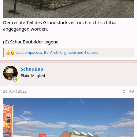
Der rechte Teil des Grundstücks ist noch nicht sichtbar
angegangen worden.
(C) SchauBaubilder eigene
acaicompacoca
,
BerArcUrb
,
ghuebi
and 4 others
R
e
a
SchauBau
c
t
Platin Mitglied
i
o
n
24. April 2022
#3
s
: