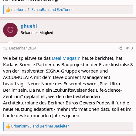
markoma1
,
SchauBau
and
F.zuTonne
R
e
a
ghuebi
c
G
t
Bekanntes Mitglied
i
o
n
12. Dezember 2024
#13
s
:
Wie beispielsweise das
Deal Magazin
heute berichtet, hat
Kadans Science Partner das Bauprojekt in der Franklinstraße 8
von der insolventen SIGNA-Gruppe erworben und
ACCUMULATA mit dem Development Management
beauftragt. Neuer Name des Ensembles wird „Plus Ultra
Berlin“ sein. Da nun ein „zukunftsweisendes Life-Science-
Zentrum“ geplant ist, werden die bestehenden
Architekturpläne des Berliner Büros Gewers Pudewill für die
neue Nutzung adaptiert - mehr Informationen dazu soll es im
Laufe des kommenden Jahres geben.
urbanism98
and
BerlinerBauleiter
R
e