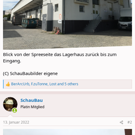
Blick von der Spreeseite das Lagerhaus zurück bis zum
Eingang.
(C) SchauBaubilder eigene
BerArcUrb
,
F.zuTonne
,
Lost
and 5 others
R
e
a
SchauBau
c
t
Platin Mitglied
i
o
n
13. Januar 2022
#2
s
: