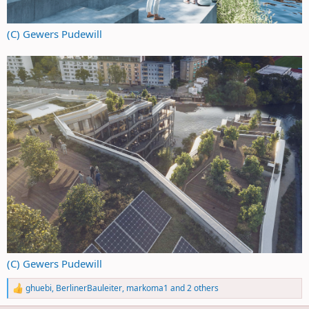
(C) Gewers Pudewill
(C) Gewers Pudewill
ghuebi
,
BerlinerBauleiter
,
markoma1
and 2 others
R
e