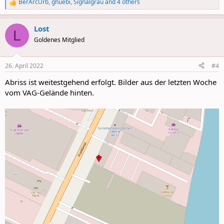
BerArcUrb
,
ghuebi
,
Signalgrau
and 4 others
R
e
a
Lost
c
L
t
Goldenes Mitglied
i
o
n
26. April 2022
#4
s
:
Abriss ist weitestgehend erfolgt. Bilder aus der letzten Woche
vom VAG-Gelände hinten.