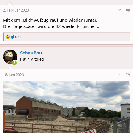
o
n
2. Februar 2023
#8
s
:
Mit dem „Bild“-Aufzug rauf und wieder runter.
Drei Tage später wird die
BZ
wieder kritischer...
ghuebi
R
e
a
SchauBau
c
t
Platin Mitglied
i
o
n
18. Juni 2023
#9
s
: