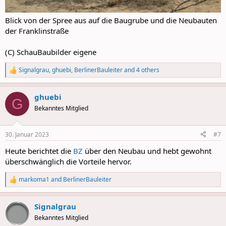
Blick von der Spree aus auf die Baugrube und die Neubauten
der Franklinstraße
(C) SchauBaubilder eigene
Signalgrau
,
ghuebi
,
BerlinerBauleiter
and 4 others
R
e
a
ghuebi
c
G
t
Bekanntes Mitglied
i
o
n
30. Januar 2023
#7
s
:
Heute berichtet die
BZ
über den Neubau und hebt gewohnt
überschwänglich die Vorteile hervor.
markoma1
and
BerlinerBauleiter
R
e
a
Signalgrau
c
t
Bekanntes Mitglied
i