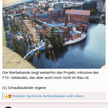
Die Werbebande zeigt weiterhin das Projekt, inklusive des
F10- Gebäudes, das aber auch noch nicht im Bau ist.
(C) SchauBaubilder eigene
lfniederer
,
BerArcUrb
,
BerlinerBauleiter
and 5 others
R
e
a