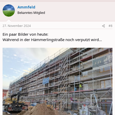
a
Ammfeld
c
t
Bekanntes Mitglied
i
o
n
27. November 2024
#8
s
:
Ein paar Bilder von heute:
Während in der Hämmerlingstraße noch verputzt wird...