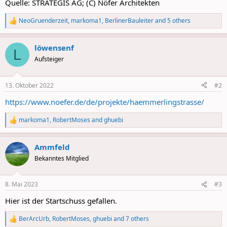
Quelle: STRATEGIS AG; (C) Nöfer Architekten
NeoGruenderzeit
,
markoma1
,
BerlinerBauleiter
and 5 others
R
e
a
löwensenf
c
L
t
Aufsteiger
i
o
n
13. Oktober 2022
#2
s
:
https://www.noefer.de/de/projekte/haemmerlingstrasse/
markoma1
,
RobertMoses
and
ghuebi
R
e
a
Ammfeld
c
t
Bekanntes Mitglied
i
o
n
8. Mai 2023
#3
s
:
Hier ist der Startschuss gefallen.
BerArcUrb
,
RobertMoses
,
ghuebi
and 7 others
R