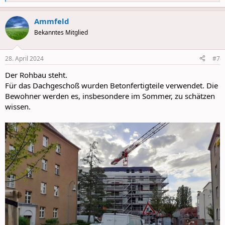
e
a
Ammfeld
c
t
Bekanntes Mitglied
i
o
n
28. April 2024
#7
s
:
Der Rohbau steht.
Für das Dachgeschoß wurden Betonfertigteile verwendet. Die
Bewohner werden es, insbesondere im Sommer, zu schätzen
wissen.