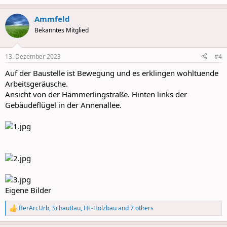
e
a
Ammfeld
c
t
Bekanntes Mitglied
i
o
n
13. Dezember 2023
#4
s
:
Auf der Baustelle ist Bewegung und es erklingen wohltuende
Arbeitsgeräusche.
Ansicht von der Hämmerlingstraße. Hinten links der
Gebäudeflügel in der Annenallee.
Eigene Bilder
BerArcUrb
,
SchauBau
,
HL-Holzbau
and 7 others
R
e