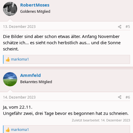
a
RobertMoses
c
t
Goldenes Mitglied
i
o
n
13. Dezember 2023
#5
s
:
Die Bilder sind aber schon etwas älter. Anfang November
schätze ich... es sieht noch herbstlich aus... und die Sonne
scheint.
markoma1
R
e
a
Ammfeld
c
t
Bekanntes Mitglied
i
o
n
14. Dezember 2023
#6
s
:
Ja, vom 22.11.
Ungefähr zwei, drei Tage bevor es begonnen hat zu schneien.
Zuletzt bearbeitet:
14. Dezember 2023
markoma1
R