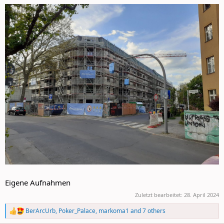
Eigene Aufnahmen
Zuletzt bearbeitet:
28. April 2024
BerArcUrb
,
Poker_Palace
,
markoma1
and 7 others
R
e