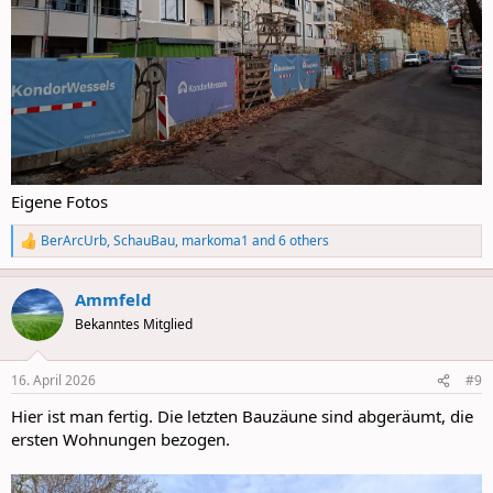
Eigene Fotos
BerArcUrb
,
SchauBau
,
markoma1
and 6 others
R
e
a
Ammfeld
c
t
Bekanntes Mitglied
i
o
n
16. April 2026
#9
s
:
Hier ist man fertig. Die letzten Bauzäune sind abgeräumt, die
ersten Wohnungen bezogen.