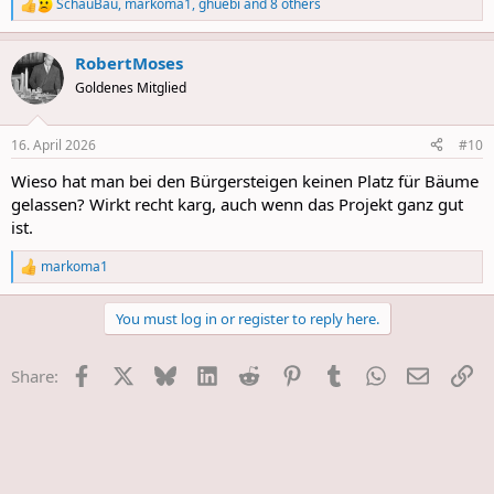
SchauBau
,
markoma1
,
ghuebi
and 8 others
R
e
a
RobertMoses
c
t
Goldenes Mitglied
i
o
n
16. April 2026
#10
s
:
Wieso hat man bei den Bürgersteigen keinen Platz für Bäume
gelassen? Wirkt recht karg, auch wenn das Projekt ganz gut
ist.
markoma1
R
e
a
You must log in or register to reply here.
c
t
i
Facebook
X
Bluesky
LinkedIn
Reddit
Pinterest
Tumblr
WhatsApp
E-Mail
Li
Share:
o
n
s
: