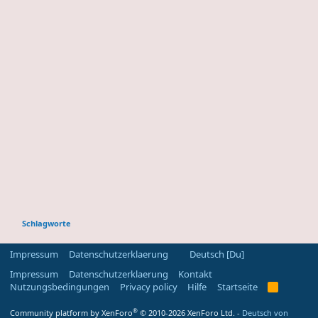
Schlagworte
Impressum
Datenschutzerklaerung
Deutsch [Du]
Impressum
Datenschutzerklaerung
Kontakt
Nutzungsbedingungen
Privacy policy
Hilfe
Startseite
R
S
S
®
Community platform by XenForo
© 2010-2026 XenForo Ltd.
-
Deutsch von
-