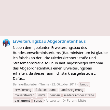
Erweiterungsbau Abgeordnetenhaus
Neben dem geplanten Erweiterungsbau des
Bundesumweltministeriums (Bauministerium ist glaube
ich falsch) an der Ecke Niederkirchner Straße und
Stresemannstraße soll nun laut Tagesspiegel offenbar
das Abgeordnetenhaus einen Erweiterungsbau
erhalten, da dieses räumlich stark ausgelastet ist.
Dafür...
BerlinerBauleiter
Thema
22. Oktober 2017
bmub
erweiterung
fraktionsräume
landesregierung
mauerstreifen
mitte
neubau
niederkirchner straße
Antworten: 0
Forum:
Mitte
parlament
senat