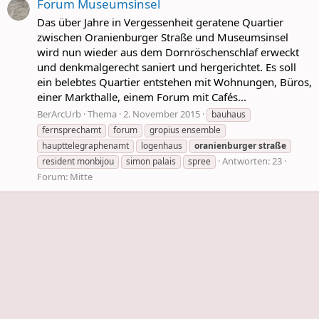
Forum Museumsinsel
Das über Jahre in Vergessenheit geratene Quartier
zwischen Oranienburger Straße und Museumsinsel
wird nun wieder aus dem Dornröschenschlaf erweckt
und denkmalgerecht saniert und hergerichtet. Es soll
ein belebtes Quartier entstehen mit Wohnungen, Büros,
einer Markthalle, einem Forum mit Cafés...
BerArcUrb
Thema
2. November 2015
bauhaus
fernsprechamt
forum
gropius ensemble
haupttelegraphenamt
logenhaus
oranienburger
straße
Antworten: 23
resident monbijou
simon palais
spree
Forum:
Mitte