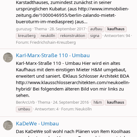
Karstadthauses, zumindest zunächst in seiner
ursprünglichen Kubatur. (aus http://www.immobilien-
zeitung.de/1000046955/berlin-zalando-mietet-
bueroturm-im-mediaspree) (aus...
guruzug
Thema
28. September 2017
aufbau
kaufhaus
Antworten: 94
kreuzberg
neukölln
rekonstruktion
signa
Forum:
Friedrichshain-Kreuzberg
Karl-Marx-Straße 110 - Umbau
Karl-Marx-Straße 110 - Umbau Hier wird ein altes
Kaufhaus mit dem einstigen Mieter H&M umgebaut,
erweitert und saniert. ©Klaus Schlosser Architekt BDA
http://www.klausschlosserarchitekten.com/neukoelln-
hybrid/ Bei folgendem älteren Bild von mir links zu
sehen.
BerArcUrb
Thema
24. September 2016
h&m
kaufhaus
Antworten: 4
Forum:
Neukölln
umbau
KaDeWe - Umbau
Das KaDeWe soll wohl nach Plänen von Rem Koolhaas