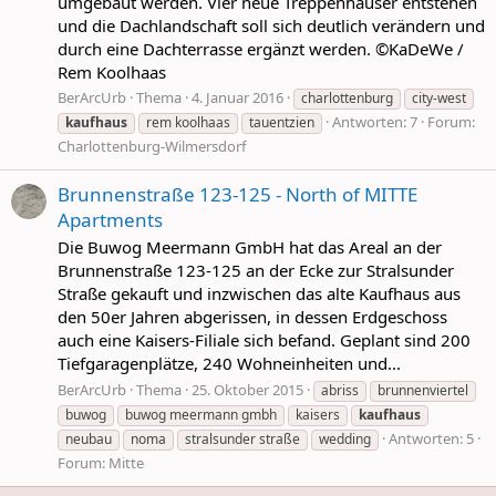
umgebaut werden. Vier neue Treppenhäuser entstehen
und die Dachlandschaft soll sich deutlich verändern und
durch eine Dachterrasse ergänzt werden. ©KaDeWe /
Rem Koolhaas
BerArcUrb
Thema
4. Januar 2016
charlottenburg
city-west
Antworten: 7
Forum:
kaufhaus
rem koolhaas
tauentzien
Charlottenburg-Wilmersdorf
Brunnenstraße 123-125 - North of MITTE
Apartments
Die Buwog Meermann GmbH hat das Areal an der
Brunnenstraße 123-125 an der Ecke zur Stralsunder
Straße gekauft und inzwischen das alte Kaufhaus aus
den 50er Jahren abgerissen, in dessen Erdgeschoss
auch eine Kaisers-Filiale sich befand. Geplant sind 200
Tiefgaragenplätze, 240 Wohneinheiten und...
BerArcUrb
Thema
25. Oktober 2015
abriss
brunnenviertel
buwog
buwog meermann gmbh
kaisers
kaufhaus
Antworten: 5
neubau
noma
stralsunder straße
wedding
Forum:
Mitte