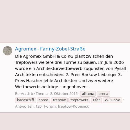
Agromex - Fanny-Zobel-Straße
Die Agromex GmbH & Co KG plant zwischen den
Treptowers weitere drei Türme zu bauen. Im Juni 2006
wurde ein Architekturwettbewerb zugunsten von Pysall
Architekten entschieden. 2. Preis Barkow Leibinger 3.
Preis Hascher Jehle Architekten Und zwei weitere
Wettbewerbsbeiträge... ingenhoven...
BerArcUrb
Thema
8. Oktober 2015
allianz
arena
badeschiff
spree
treptow
treptowers
ufer
xv-30b ve
Antworten: 120
Forum:
Treptow-Köpenick