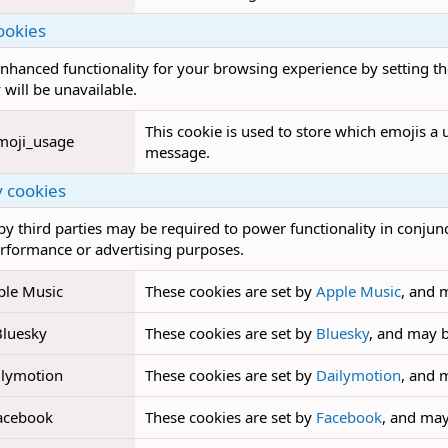
ookies
nhanced functionality for your browsing experience by setting th
 will be unavailable.
This cookie is used to store which emojis 
moji_usage
message.
y cookies
by third parties may be required to power functionality in conjunc
erformance or advertising purposes.
ple Music
These cookies are set by
Apple Music
, and 
Bluesky
These cookies are set by
Bluesky
, and may 
ilymotion
These cookies are set by
Dailymotion
, and 
acebook
These cookies are set by
Facebook
, and may