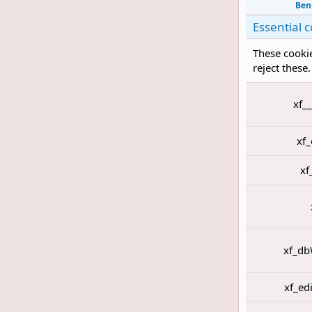
Ben
Essential 
These cookie
reject these.
xf_
xf
xf
xf_db
xf_ed