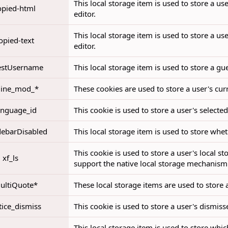
This local storage item is used to store a us
opied-html
editor.
This local storage item is used to store a us
copied-text
editor.
estUsername
This local storage item is used to store a g
nline_mod_*
These cookies are used to store a user's cur
anguage_id
This cookie is used to store a user's selecte
debarDisabled
This local storage item is used to store whet
This cookie is used to store a user's local s
xf_ls
support the native local storage mechanism
ultiQuote*
These local storage items are used to store 
tice_dismiss
This cookie is used to store a user's dismiss
This local storage item is used to store whi