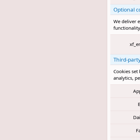
Optional c
We deliver e
functionality
xf_e
Third-part
Cookies set 
analytics, p
Ap
Da
F