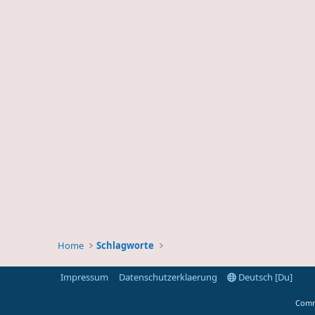
Home
Schlagworte
Impressum
Datenschutzerklaerung
Deutsch [Du]
Comm