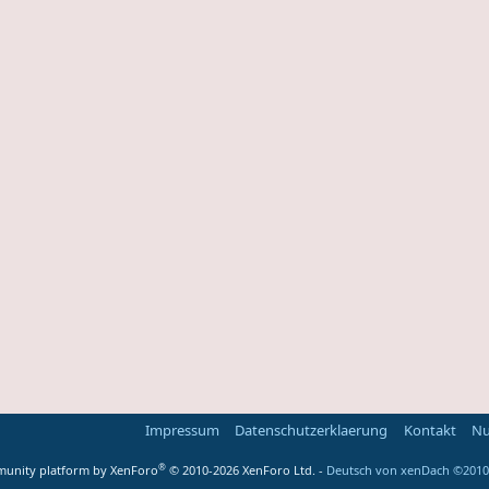
Impressum
Datenschutzerklaerung
Kontakt
Nu
®
unity platform by XenForo
© 2010-2026 XenForo Ltd.
-
Deutsch von xenDach
©2010