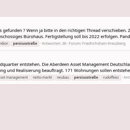
ts gefunden ? Wenn ja bitte in den richtigen Thread verschiebe
eschossiges Bürohaus. Fertigstellung soll bis 2022 erfolgen. Pand
Antworten: 36
Forum:
Friedrichshain-Kreuzberg
ndion
persiusstraße
randquartier entstehen. Die Aberdeen Asset Management Deutschla
 und Realisierung beauftragt. 171 Wohnungen sollen entstehen. 
Ant
sset management
netto-markt
neubau
persiusstraße
rudolfkiez