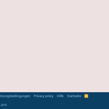
tzungsbedingungen
Privacy policy
Hilfe
Startseite
R
S
S
-2015
-