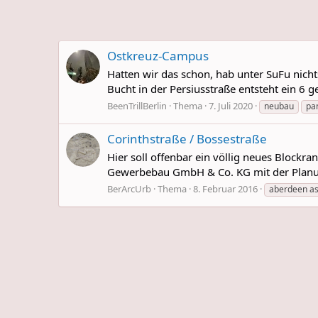
Ostkreuz-Campus
Hatten wir das schon, hab unter SuFu nich
Bucht in der Persiusstraße entsteht ein 6 g
BeenTrillBerlin
Thema
7. Juli 2020
neubau
pa
Corinthstraße / Bossestraße
Hier soll offenbar ein völlig neues Block
Gewerbebau GmbH & Co. KG mit der Planung
BerArcUrb
Thema
8. Februar 2016
aberdeen a