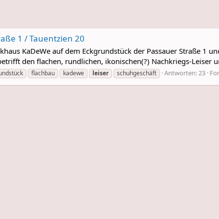
raße 1 / Tauentzien 20
rkhaus KaDeWe auf dem Eckgrundstück der Passauer Straße 1 und
rifft den flachen, rundlichen, ikonischen(?) Nachkriegs-Leiser u
Antworten: 23
Fo
undstück
flachbau
kadewe
leiser
schuhgeschäft