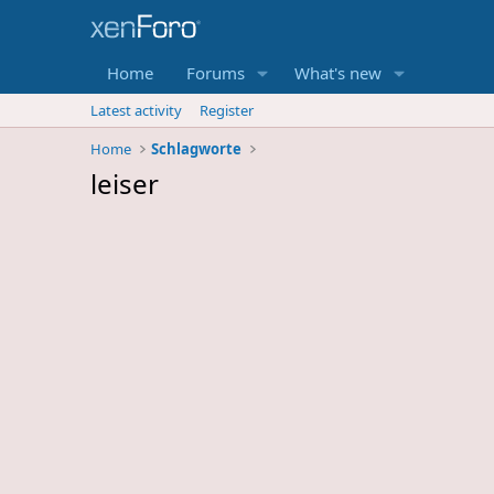
Home
Forums
What's new
Latest activity
Register
Home
Schlagworte
leiser