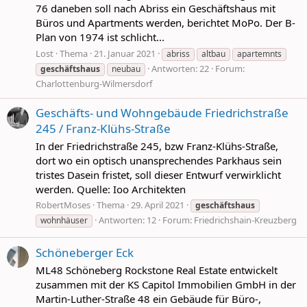
76 daneben soll nach Abriss ein Geschäftshaus mit
Büros und Apartments werden, berichtet MoPo. Der B-
Plan von 1974 ist schlicht...
Lost
Thema
21. Januar 2021
abriss
altbau
apartemnts
Antworten: 22
Forum:
geschäftshaus
neubau
Charlottenburg-Wilmersdorf
Geschäfts- und Wohngebäude Friedrichstraße
245 / Franz-Klühs-Straße
In der Friedrichstraße 245, bzw Franz-Klühs-Straße,
dort wo ein optisch unansprechendes Parkhaus sein
tristes Dasein fristet, soll dieser Entwurf verwirklicht
werden. Quelle: Ioo Architekten
RobertMoses
Thema
29. April 2021
geschäftshaus
Antworten: 12
Forum:
Friedrichshain-Kreuzberg
wohnhäuser
Schöneberger Eck
ML48 Schöneberg Rockstone Real Estate entwickelt
zusammen mit der KS Capitol Immobilien GmbH in der
Martin-Luther-Straße 48 ein Gebäude für Büro-,