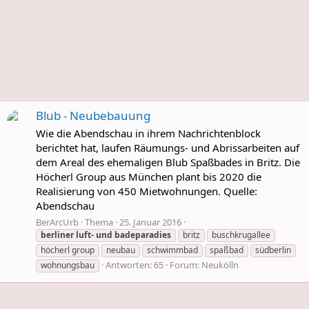
Blub - Neubebauung
Wie die Abendschau in ihrem Nachrichtenblock
berichtet hat, laufen Räumungs- und Abrissarbeiten auf
dem Areal des ehemaligen Blub Spaßbades in Britz. Die
Höcherl Group aus München plant bis 2020 die
Realisierung von 450 Mietwohnungen. Quelle:
Abendschau
BerArcUrb
Thema
25. Januar 2016
berliner
luft-
und
badeparadies
britz
buschkrugallee
höcherl group
neubau
schwimmbad
spaßbad
südberlin
Antworten: 65
Forum:
Neukölln
wohnungsbau