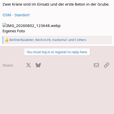
:
Zwei Kräne sind im Einsatz und der erste Beton in der Grube.
OSM - Standort
Eigenes Foto
BerlinerBauleiter
,
BerArcUrb
,
markoma1
and 5 others
R
e
a
You must log in or register to reply here.
c
t
i
Facebook
X
Bluesky
LinkedIn
Reddit
Pinterest
Tumblr
WhatsApp
E-Mail
Li
Share:
o
n
s
: