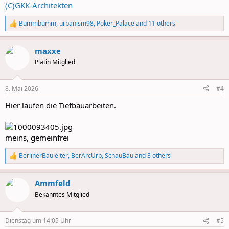
(C)GKK-Architekten
Bummbumm
,
urbanism98
,
Poker_Palace
and 11 others
R
e
a
maxxe
c
t
Platin Mitglied
i
o
n
8. Mai 2026
#4
s
:
Hier laufen die Tiefbauarbeiten.
meins, gemeinfrei
BerlinerBauleiter
,
BerArcUrb
,
SchauBau
and 3 others
R
e
a
Ammfeld
c
t
Bekanntes Mitglied
i
o
n
Dienstag um 14:05 Uhr
#5
s