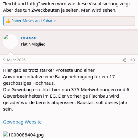
"leicht und luftig" wirken wird wie diese Visualisierung zeigt.
Aber das tun Zweckbauten ja selten. Man wird sehen.
RobertMoses
and
Kubatur
R
e
a
maxxe
c
t
Platin Mitglied
i
o
n
9. März 2026
#3
s
:
Hier gab es trotz starker Proteste und einer
Anwohnerinitiative eine Baugenehmigung für ein 17-
geschossiges Hochhaus.
Die Gewobag errichtet hier nun 375 Mietwohnungen und 6
Gewerbeeinheiten im EG. Der vorherige Flachbau wird
gerade/ wurde bereits abgerissen. Baustart soll dieses Jahr
sein.
Gewobag Website