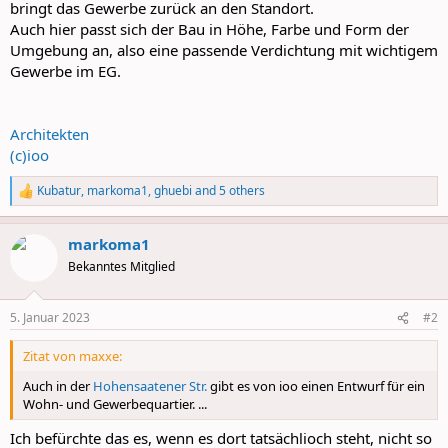
bringt das Gewerbe zurück an den Standort.
Auch hier passt sich der Bau in Höhe, Farbe und Form der
Umgebung an, also eine passende Verdichtung mit wichtigem
Gewerbe im EG.
Architekten
(c)ioo
Kubatur
,
markoma1
,
ghuebi
and 5 others
R
e
a
markoma1
c
t
Bekanntes Mitglied
i
o
n
5. Januar 2023
#2
s
:
Zitat von maxxe:
Auch in der
Hohensaatener Str.
gibt es von ioo einen Entwurf für ein
Wohn- und Gewerbequartier. ...
Ich befürchte das es, wenn es dort tatsächlioch steht, nicht so