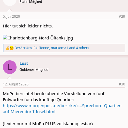
t
Platin Mitglied
i
o
n
5. Juli 2020
#29
s
:
Hier tut sich leider nichts.
BerArcUrb
,
F.zuTonne
,
markoma1
and 4 others
R
e
a
Lost
c
L
t
Goldenes Mitglied
i
o
n
12. August 2020
#30
s
:
MoPo berichtet heute über die Vorstellung von fünf
Entwürfen für das künftige Quartier:
https://www.morgenpost.de/bezirke/c...Spreebord-Quartier-
auf-Mierendorff-Insel.html
(leider nur mit MoPo PLUS vollständig lesbar)