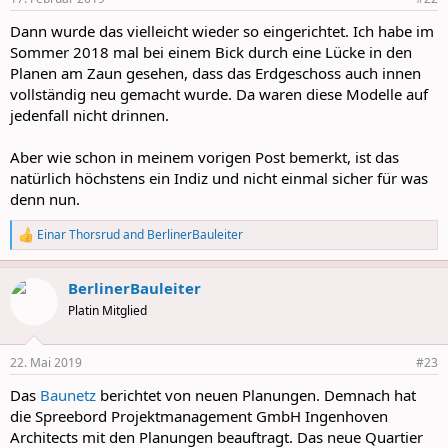
s
:
Dann wurde das vielleicht wieder so eingerichtet. Ich habe im
Sommer 2018 mal bei einem Bick durch eine Lücke in den
Planen am Zaun gesehen, dass das Erdgeschoss auch innen
vollständig neu gemacht wurde. Da waren diese Modelle auf
jedenfall nicht drinnen.
Aber wie schon in meinem vorigen Post bemerkt, ist das
natürlich höchstens ein Indiz und nicht einmal sicher für was
denn nun.
Einar Thorsrud
and
BerlinerBauleiter
R
e
a
BerlinerBauleiter
c
t
Platin Mitglied
i
o
n
22. Mai 2019
#23
s
:
Das
Baunetz
berichtet von neuen Planungen. Demnach hat
die Spreebord Projektmanagement GmbH Ingenhoven
Architects mit den Planungen beauftragt. Das neue Quartier