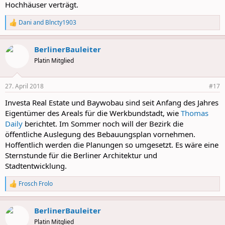
Hochhäuser verträgt.
Dani
and
Blncty1903
R
e
a
BerlinerBauleiter
c
t
Platin Mitglied
i
o
n
27. April 2018
#17
s
:
Investa Real Estate und Baywobau sind seit Anfang des Jahres
Eigentümer des Areals für die Werkbundstadt, wie
Thomas
Daily
berichtet. Im Sommer noch will der Bezirk die
öffentliche Auslegung des Bebauungsplan vornehmen.
Hoffentlich werden die Planungen so umgesetzt. Es wäre eine
Sternstunde für die Berliner Architektur und
Stadtentwicklung.
Frosch Frolo
R
e
a
BerlinerBauleiter
c
t
Platin Mitglied