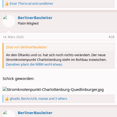
Einar Thorsrud
and
sandtimer
R
e
a
BerlinerBauleiter
c
t
Platin Mitglied
i
o
n
14. März 2020
#28
s
:
Zitat von BerlinerBauleiter:
An den Öltanks und co. hat sich noch nichts verändert. Der neue
Stromknotenpunkt Charlottenburg steht im Rohbau inzwischen.
Daneben plant die WBM wohl etwas.
Schick geworden:
ghuebi
,
BerArcUrb
,
maxxe
and 3 others
R
e
a
BerlinerBauleiter
c