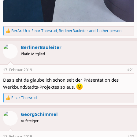
BerArcUrb
,
Einar Thorsrud
,
BerlinerBauleiter
and 1 other person
R
e
a
BerlinerBauleiter
c
t
Platin Mitglied
i
o
n
17. Februar 2019
#21
s
:
Das sieht da glaube ich schon seit der Präsentation des
WerkbundStadts-Projektes so aus.
Einar Thorsrud
R
e
a
GeorgSchimmel
c
t
Aufsteiger
i
o
n
17. Februar 2019
#22