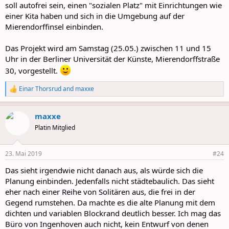
soll autofrei sein, einen "sozialen Platz" mit Einrichtungen wie
einer Kita haben und sich in die Umgebung auf der
Mierendorffinsel einbinden.
Das Projekt wird am Samstag (25.05.) zwischen 11 und 15
Uhr in der Berliner Universität der Künste, Mierendorffstraße
30, vorgestellt.
Einar Thorsrud
and
maxxe
R
e
a
maxxe
c
t
Platin Mitglied
i
o
n
23. Mai 2019
#24
s
:
Das sieht irgendwie nicht danach aus, als würde sich die
Planung einbinden. Jedenfalls nicht städtebaulich. Das sieht
eher nach einer Reihe von Solitären aus, die frei in der
Gegend rumstehen. Da machte es die alte Planung mit dem
dichten und variablen Blockrand deutlich besser. Ich mag das
Büro von Ingenhoven auch nicht, kein Entwurf von denen