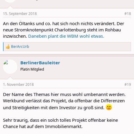
i
o
n
15. September 2018
#18
s
:
An den Öltanks und co. hat sich noch nichts verändert. Der
neue Stromknotenpunkt Charlottenburg steht im Rohbau
inzwischen.
Daneben plant die WBM wohl etwas.
BerArcUrb
R
e
a
BerlinerBauleiter
c
t
Platin Mitglied
i
o
n
1. November 2018
#19
s
:
Der Name des Themas hier muss wohl umbenannt werden.
Werkbund verlässt das Projekt, da offenbar die Differenzen
und Streitigkeiten mit dem Investor zu groß sind.
Sehr traurig, dass ein solch tolles Projekt offenbar keine
Chance hat auf dem Immobilienmarkt.