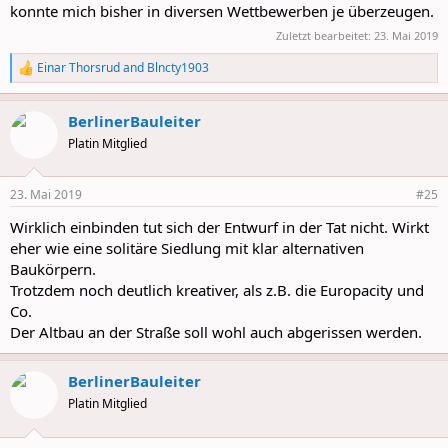
konnte mich bisher in diversen Wettbewerben je überzeugen.
Zuletzt bearbeitet:
23. Mai 2019
Einar Thorsrud
and
Blncty1903
R
e
a
BerlinerBauleiter
c
t
Platin Mitglied
i
o
n
23. Mai 2019
#25
s
:
Wirklich einbinden tut sich der Entwurf in der Tat nicht. Wirkt
eher wie eine solitäre Siedlung mit klar alternativen
Baukörpern.
Trotzdem noch deutlich kreativer, als z.B. die Europacity und
Co.
Der Altbau an der Straße soll wohl auch abgerissen werden.
BerlinerBauleiter
Platin Mitglied