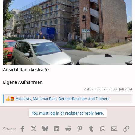
Ansicht Radickestraße
Eigene Aufnahmen
Zuletzt bearbeitet:
27. Juli 2024
Moissistr.
,
MarsmanRom
,
BerlinerBauleiter
and 7 others
R
e
a
You must log in or register to reply here.
c
t
i
Facebook
X
Bluesky
LinkedIn
Reddit
Pinterest
Tumblr
WhatsApp
E-Mail
Li
Share:
o
n