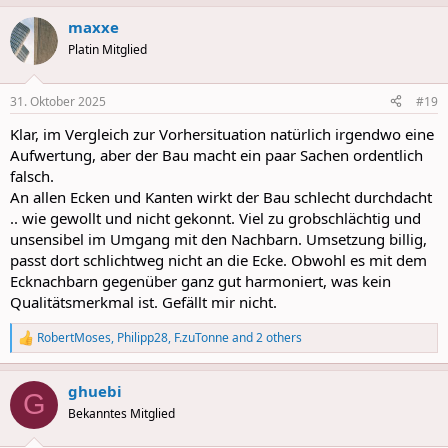
a
maxxe
c
t
Platin Mitglied
i
o
n
31. Oktober 2025
#19
s
:
Klar, im Vergleich zur Vorhersituation natürlich irgendwo eine
Aufwertung, aber der Bau macht ein paar Sachen ordentlich
falsch.
An allen Ecken und Kanten wirkt der Bau schlecht durchdacht
.. wie gewollt und nicht gekonnt. Viel zu grobschlächtig und
unsensibel im Umgang mit den Nachbarn. Umsetzung billig,
passt dort schlichtweg nicht an die Ecke. Obwohl es mit dem
Ecknachbarn gegenüber ganz gut harmoniert, was kein
Qualitätsmerkmal ist. Gefällt mir nicht.
RobertMoses
,
Philipp28
,
F.zuTonne
and 2 others
R
e
a
ghuebi
c
G
t
Bekanntes Mitglied
i
o