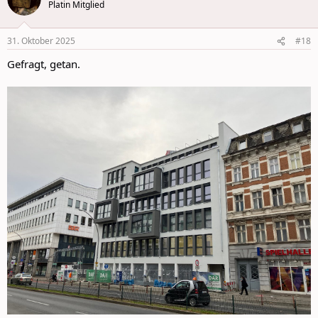
t
Platin Mitglied
i
o
n
31. Oktober 2025
#18
s
:
Gefragt, getan.