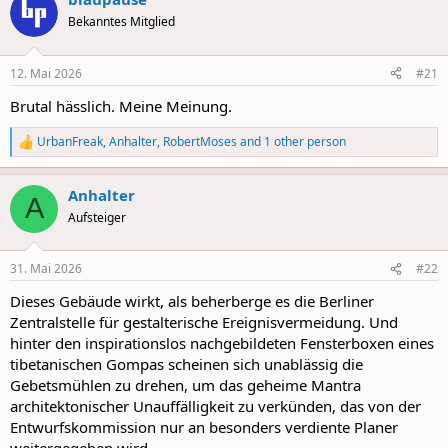
c
t
Bekanntes Mitglied
i
o
n
12. Mai 2026
#21
s
:
Brutal hässlich. Meine Meinung.
UrbanFreak
,
Anhalter
,
RobertMoses
and 1 other person
R
e
a
Anhalter
c
A
t
Aufsteiger
i
o
n
31. Mai 2026
#22
s
:
Dieses Gebäude wirkt, als beherberge es die Berliner
Zentralstelle für gestalterische Ereignisvermeidung. Und
hinter den inspirationslos nachgebildeten Fensterboxen eines
tibetanischen Gompas scheinen sich unablässig die
Gebetsmühlen zu drehen, um das geheime Mantra
architektonischer Unauffälligkeit zu verkünden, das von der
Entwurfskommission nur an besonders verdiente Planer