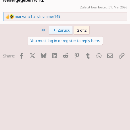
weitergegeben wird.
Zuletzt bearbeitet:
31. Mai 2026
markoma1
and
nummer148
R
e
a
First
Zurück
2 of 2
c
t
You must log in or register to reply here.
i
o
n
Facebook
X
Bluesky
LinkedIn
Reddit
Pinterest
Tumblr
WhatsApp
E-Mail
Li
Share:
s
: