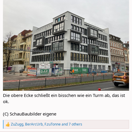
Die obere Ecke schließt ein bisschen wie ein Turm ab, das ist
ok.
(C) SchauBaubilder eigene
ZuZugg
,
BerArcUrb
,
F.zuTonne
and 7 others
R
e