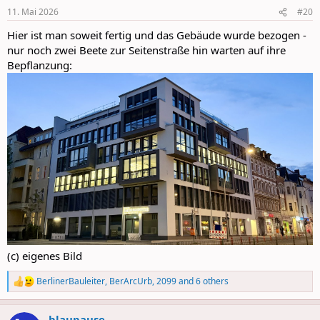
n
11. Mai 2026
#20
s
:
Hier ist man soweit fertig und das Gebäude wurde bezogen -
nur noch zwei Beete zur Seitenstraße hin warten auf ihre
Bepflanzung:
(c) eigenes Bild
BerlinerBauleiter
,
BerArcUrb
,
2099
and 6 others
R
e
a
blaupause