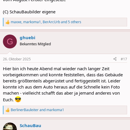
(C) SchauBaubilder eigene
maxxe
,
markoma1
,
BerArcUrb
and 5 others
R
e
a
ghuebi
c
G
t
Bekanntes Mitglied
i
o
n
26. Oktober 2025
#17
s
:
Hier bin ich heute Abend mal wieder nach langer Zeit
vorbeigekommen und konnte feststellen, dass das Gebäude
bereits größtenteils abgerüstet und fertiggestellt ist. Leider
konnte ich aus dem Auto heraus auf die Schnelle kein Foto
machen - vielleicht schafft das aber ja jemand anderes von
Euch.
BerlinerBauleiter
and
markoma1
R
e
a
SchauBau
c