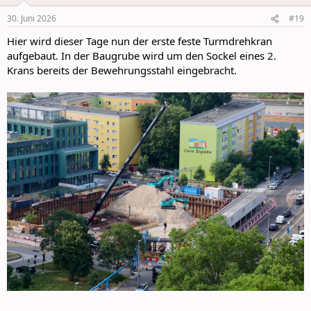
o
n
30. Juni 2026
#19
s
:
Hier wird dieser Tage nun der erste feste Turmdrehkran
aufgebaut. In der Baugrube wird um den Sockel eines 2.
Krans bereits der Bewehrungsstahl eingebracht.