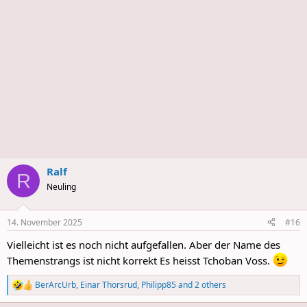
s
Ralf
R
Neuling
14. November 2025
#16
Vielleicht ist es noch nicht aufgefallen. Aber der Name des
Themenstrangs ist nicht korrekt Es heisst Tchoban Voss.
BerArcUrb
,
Einar Thorsrud
,
Philipp85
and 2 others
R
e