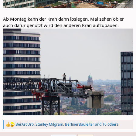
Ab Montag kann der Kran dann loslegen. Mal sehen ob er
auch dafür genutzt wird den anderen Kran aufzubauen.
BerArcUrb
,
Stanley Milgram
,
BerlinerBauleiter
and 10 others
R
e
a