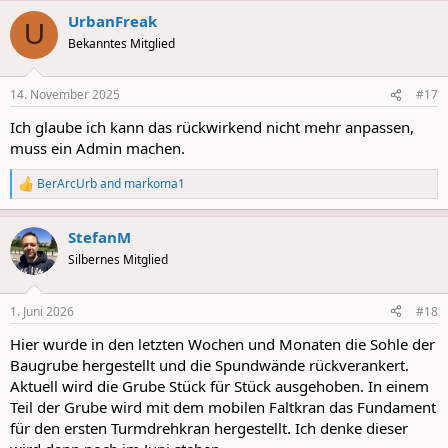
a
UrbanFreak
c
U
t
Bekanntes Mitglied
i
o
n
14. November 2025
#17
s
:
Ich glaube ich kann das rückwirkend nicht mehr anpassen,
muss ein Admin machen.
BerArcUrb
and
markoma1
R
e
a
StefanM
c
t
Silbernes Mitglied
i
o
n
1. Juni 2026
#18
s
:
Hier wurde in den letzten Wochen und Monaten die Sohle der
Baugrube hergestellt und die Spundwände rückverankert.
Aktuell wird die Grube Stück für Stück ausgehoben. In einem
Teil der Grube wird mit dem mobilen Faltkran das Fundament
für den ersten Turmdrehkran hergestellt. Ich denke dieser