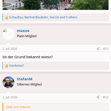
SchauBau
,
BerlinerBauleiter
,
Xorcist
and 5 others
R
e
a
maxxe
c
t
Platin Mitglied
i
o
n
2. Juli 2026
#21
s
:
Ist der Grund bekannt wieso?
markoma1
R
e
a
StefanM
c
t
Silbernes Mitglied
i
o
n
2. Juli 2026
#22
s
:
Zitat von maxxe: