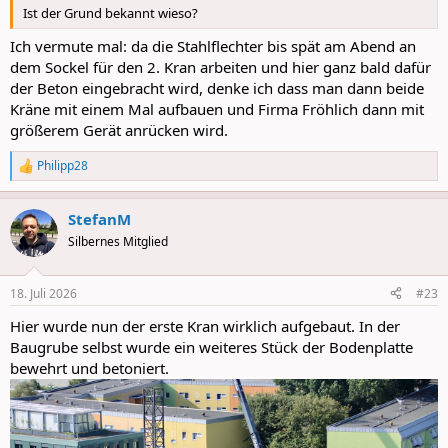
Ist der Grund bekannt wieso?
Ich vermute mal: da die Stahlflechter bis spät am Abend an
dem Sockel für den 2. Kran arbeiten und hier ganz bald dafür
der Beton eingebracht wird, denke ich dass man dann beide
Kräne mit einem Mal aufbauen und Firma Fröhlich dann mit
größerem Gerät anrücken wird.
Philipp28
R
e
a
StefanM
c
t
Silbernes Mitglied
i
o
n
18. Juli 2026
#23
s
:
Hier wurde nun der erste Kran wirklich aufgebaut. In der
Baugrube selbst wurde ein weiteres Stück der Bodenplatte
bewehrt und betoniert.