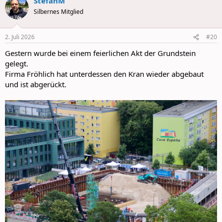
StefanM
c
t
Silbernes Mitglied
i
o
n
2. Juli 2026
#20
s
:
Gestern wurde bei einem feierlichen Akt der Grundstein
gelegt.
Firma Fröhlich hat unterdessen den Kran wieder abgebaut
und ist abgerückt.