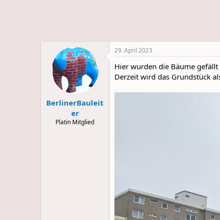
e
u
m
m
a
s
29. April 2023
Hier wurden die Bäume gefällt
Derzeit wird das Grundstück al
BerlinerBauleit
er
Platin Mitglied