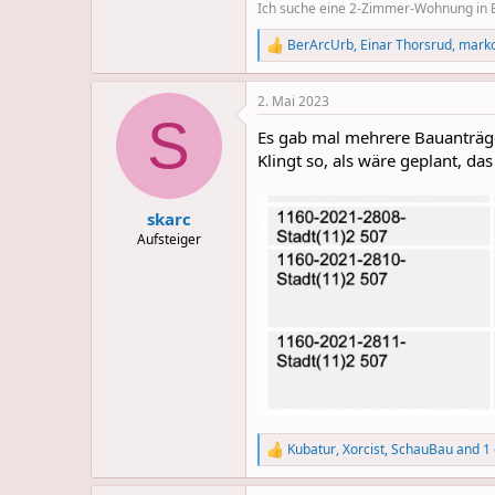
Ich suche eine 2-Zimmer-Wohnung in Be
BerArcUrb
,
Einar Thorsrud
,
mark
R
e
a
2. Mai 2023
c
S
t
Es gab mal mehrere Bauanträ
i
o
Klingt so, als wäre geplant, 
n
s
:
skarc
Aufsteiger
Kubatur
,
Xorcist
,
SchauBau
and 1 
R
e
a