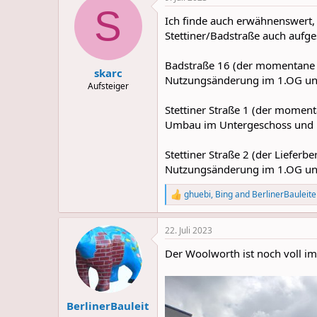
S
Ich finde auch erwähnenswert
Stettiner/Badstraße auch aufge
Badstraße 16 (der momentane 
skarc
Nutzungsänderung im 1.OG und
Aufsteiger
Stettiner Straße 1 (der moment
Umbau im Untergeschoss und E
Stettiner Straße 2 (der Lieferb
Nutzungsänderung im 1.OG und
ghuebi
,
Bing
and
BerlinerBauleite
R
e
a
22. Juli 2023
c
t
Der Woolworth ist noch voll im 
i
o
n
s
:
BerlinerBauleit