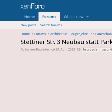
Home
Forums
What's new
New posts
Search forums
Home
Forums
Architektur - Bauprojekte und Bauvorha
Stettiner Str. 3 Neubau statt Par
E
E
S
BerlinerBauleiter
29. April 2023
badstraße
gesund
r
r
c
s
s
h
t
t
l
e
e
a
l
l
g
l
l
w
e
u
o
r
n
r
d
g
t
e
s
e
s
d
T
a
h
t