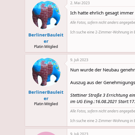
2. Mai 2023
c
t
Ich hatte ehrlich gesagt imme
i
o
Alle Fotos, sofern nicht anders angegebe
n
s
Ich suche eine 2-Zimmer-Wohnung in Be
:
BerlinerBauleit
er
Platin Mitglied
9. Juli 2023
Nun wurde der Neubau genehmig
Auszug aus der Genehmigungsl
BerlinerBauleit
Stettiner Straße 3 Errichtung 
er
im UG Eing.:16.08.2021 Start:17
Platin Mitglied
Alle Fotos, sofern nicht anders angegebe
Ich suche eine 2-Zimmer-Wohnung in Be
9. Juli 2023