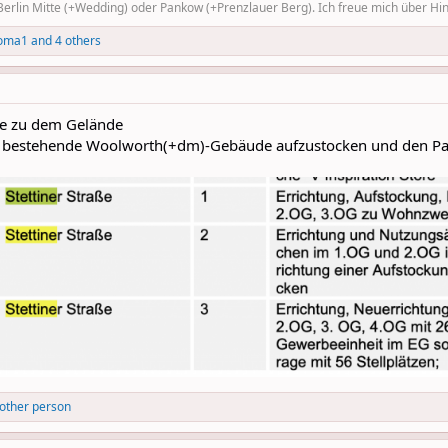
rlin Mitte (+Wedding) oder Pankow (+Prenzlauer Berg). Ich freue mich über Hinw
oma1
and 4 others
ge zu dem Gelände
das bestehende Woolworth(+dm)-Gebäude aufzustocken und den Pa
other person