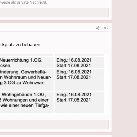
eise als private Nachricht.
#2
rkplatz zu bebauen.