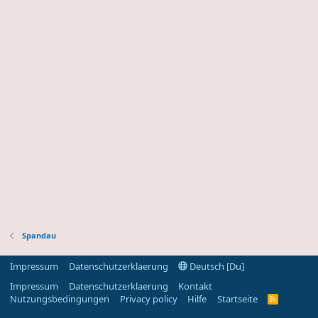
Spandau
Impressum
Datenschutzerklaerung
Deutsch [Du]
Impressum
Datenschutzerklaerung
Kontakt
Nutzungsbedingungen
Privacy policy
Hilfe
Startseite
R
S
S