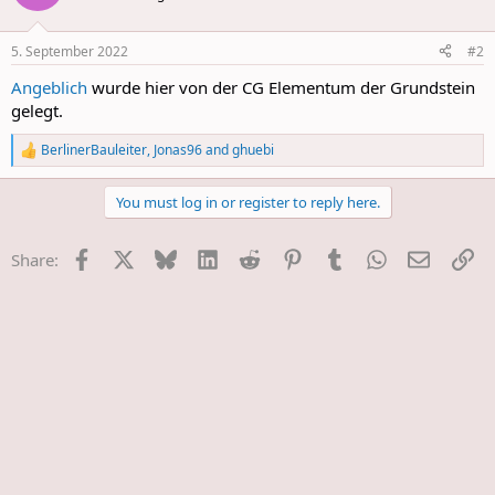
i
o
n
5. September 2022
#2
s
:
Angeblich
wurde hier von der CG Elementum der Grundstein
gelegt.
BerlinerBauleiter
,
Jonas96
and
ghuebi
R
e
a
You must log in or register to reply here.
c
t
i
Facebook
X
Bluesky
LinkedIn
Reddit
Pinterest
Tumblr
WhatsApp
E-Mail
Li
Share:
o
n
s
: