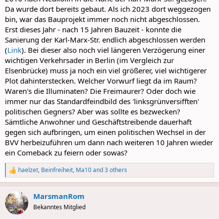
Da wurde dort bereits gebaut. Als ich 2023 dort weggezogen
bin, war das Bauprojekt immer noch nicht abgeschlossen.
Erst dieses Jahr - nach 15 Jahren Bauzeit - konnte die
Sanierung der Karl-Marx-Str. endlich abgeschlossen werden
(
Link
). Bei dieser also noch viel längeren Verzögerung einer
wichtigen Verkehrsader in Berlin (im Vergleich zur
Elsenbrücke) muss ja noch ein viel größerer, viel wichtigerer
Plot dahinterstecken. Welcher Vorwurf liegt da im Raum?
Waren's die Illuminaten? Die Freimaurer? Oder doch wie
immer nur das Standardfeindbild des 'linksgrünversifften'
politischen Gegners? Aber was sollte es bezwecken?
Sämtliche Anwohner und Geschäftstreibende dauerhaft
gegen sich aufbringen, um einen politischen Wechsel in der
BVV herbeizuführen um dann nach weiteren 10 Jahren wieder
ein Comeback zu feiern oder sowas?
haelzet
,
Beinfreiheit
,
Ma10
and 3 others
R
e
a
MarsmanRom
c
t
Bekanntes Mitglied
i