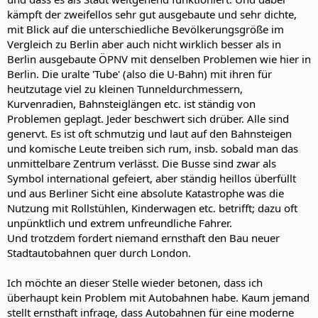
kämpft der zweifellos sehr gut ausgebaute und sehr dichte,
mit Blick auf die unterschiedliche Bevölkerungsgröße im
Vergleich zu Berlin aber auch nicht wirklich besser als in
Berlin ausgebaute ÖPNV mit denselben Problemen wie hier in
Berlin. Die uralte 'Tube' (also die U-Bahn) mit ihren für
heutzutage viel zu kleinen Tunneldurchmessern,
Kurvenradien, Bahnsteiglängen etc. ist ständig von
Problemen geplagt. Jeder beschwert sich drüber. Alle sind
genervt. Es ist oft schmutzig und laut auf den Bahnsteigen
und komische Leute treiben sich rum, insb. sobald man das
unmittelbare Zentrum verlässt. Die Busse sind zwar als
Symbol international gefeiert, aber ständig heillos überfüllt
und aus Berliner Sicht eine absolute Katastrophe was die
Nutzung mit Rollstühlen, Kinderwagen etc. betrifft; dazu oft
unpünktlich und extrem unfreundliche Fahrer.
Und trotzdem fordert niemand ernsthaft den Bau neuer
Stadtautobahnen quer durch London.
Ich möchte an dieser Stelle wieder betonen, dass ich
überhaupt kein Problem mit Autobahnen habe. Kaum jemand
stellt ernsthaft infrage, dass Autobahnen für eine moderne