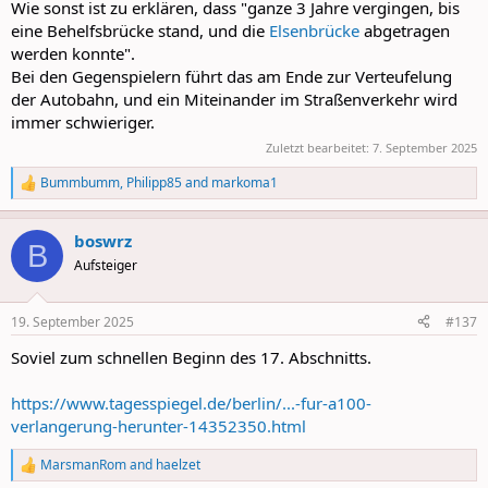
Wie sonst ist zu erklären, dass "ganze 3 Jahre vergingen, bis
eine Behelfsbrücke stand, und die
Elsenbrücke
abgetragen
werden konnte".
Bei den Gegenspielern führt das am Ende zur Verteufelung
der Autobahn, und ein Miteinander im Straßenverkehr wird
immer schwieriger.
Zuletzt bearbeitet:
7. September 2025
Bummbumm
,
Philipp85
and
markoma1
R
e
a
boswrz
c
B
t
Aufsteiger
i
o
n
19. September 2025
#137
s
:
Soviel zum schnellen Beginn des 17. Abschnitts.
https://www.tagesspiegel.de/berlin/...-fur-a100-
verlangerung-herunter-14352350.html
MarsmanRom
and
haelzet
R