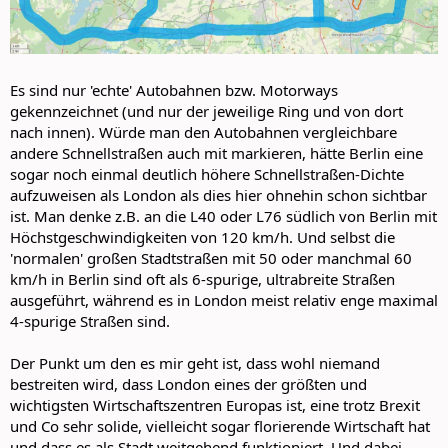
Es sind nur 'echte' Autobahnen bzw. Motorways
gekennzeichnet (und nur der jeweilige Ring und von dort
nach innen). Würde man den Autobahnen vergleichbare
andere Schnellstraßen auch mit markieren, hätte Berlin eine
sogar noch einmal deutlich höhere Schnellstraßen-Dichte
aufzuweisen als London als dies hier ohnehin schon sichtbar
ist. Man denke z.B. an die L40 oder L76 südlich von Berlin mit
Höchstgeschwindigkeiten von 120 km/h. Und selbst die
'normalen' großen Stadtstraßen mit 50 oder manchmal 60
km/h in Berlin sind oft als 6-spurige, ultrabreite Straßen
ausgeführt, während es in London meist relativ enge maximal
4-spurige Straßen sind.
Der Punkt um den es mir geht ist, dass wohl niemand
bestreiten wird, dass London eines der größten und
wichtigsten Wirtschaftszentren Europas ist, eine trotz Brexit
und Co sehr solide, vielleicht sogar florierende Wirtschaft hat
und dass es als Stadt weitgehend funktioniert. Und dabei