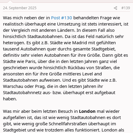
o
n
24. September 2025
#139
s
:
Was mich neben der in
Post #130
behandelten Frage wie
realistisch überhaupt eine Umsetzung ist stets interessiert, ist
der Vergleich mit anderen Ländern. In diesem Fall also
hinsichtlich Stadtautobahnen. Da ist das Feld natürlich sehr
heterogen. Es gibt z.B. Städte wie Madrid mit gefühlten
tausend Autobahnen quer durchs gesamte Stadtgebiet,
definitiv sehr vielen Autobahnen für ihre Größe. Dann gibt es
Städte wie Paris, über die in den letzten Jahren ganz viel
geschrieben wurde hinsichtlich Rückbau von Straßen, die
ansonsten ein für ihre Größe mittleres Level and
Stadtautobahnen aufweisen. Und es gibt Städte wie z.B.
Warschau oder Prag, die in den letzten Jahren ihr
Stadtautobahnnetz aus- bzw. überhaupt erst aufgebaut
haben.
Was mir aber beim letzten Besuch in
London
mal wieder
aufgefallen ist, das ist wie wenig Stadtautobahnen es dort
gibt, wie wenig große Schnellfahrstraßen überhaupt im
Stadtgebiet und wie trotzdem alles funktioniert. London als