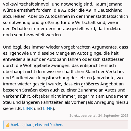
Volkswirtschaft sinnvoll und notwendig sind. Kaum jemand
würde ernsthaft fordern, die A2 oder die A9 in Deutschland
abzureißen. Aber ob Autobahnen in der Innenstadt tatsächlich
so notwendig und großartig für die Wirtschaft sind, wie in
den Debatten immer gern herausgestellt wird, darf m.M.n.
doch sehr bezweifelt werden.
Und bzgl. des immer wieder vorgebrachten Argumentes, dass
es irgendwie um dieselbe Menge an Autos ginge, die halt
entweder alle auf der Autobahn fahren oder sich stattdessen
durch die Wohngebiete zwängen: das entspricht einfach
überhaupt nicht dem wissenschaftlichen Stand der Verkehrs-
und Stadtentwicklungsforschung der letzten Jahrzehnte, wo
immer wieder gezeigt wurde, dass ein größeres Angebot an
besseren Straßen eben auch zu einer Zunahme an Autos und
Verkehr führt, oft (aber nicht immer) sogar mit am Ende mehr
Stau und längeren Fahrtzeiten als vorher (als Anregung hierzu
siehe z.B.
LINK
und
LINK
).
Zuletzt bearbeitet:
24. September 2025
haelzet
,
skarc
,
ebis
and 9 others
R