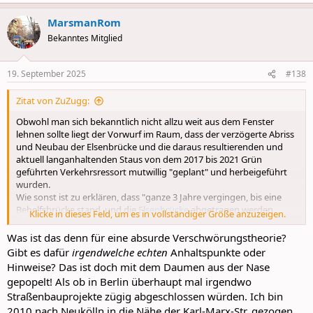
e
a
MarsmanRom
c
t
Bekanntes Mitglied
i
o
n
19. September 2025
#138
s
:
Zitat von ZuZugg:
Obwohl man sich bekanntlich nicht allzu weit aus dem Fenster
lehnen sollte liegt der Vorwurf im Raum, dass der verzögerte Abriss
und Neubau der Elsenbrücke und die daraus resultierenden und
aktuell langanhaltenden Staus von dem 2017 bis 2021 Grün
geführten Verkehrsressort mutwillig "geplant" und herbeigeführt
wurden.
Wie sonst ist zu erklären, dass "ganze 3 Jahre vergingen, bis eine
Behelfsbrücke stand, und die
Elsenbrücke
abgetragen werden
Klicke in dieses Feld, um es in vollständiger Größe anzuzeigen.
konnte".
Bei den Gegenspielern führt das am Ende zur Verteufelung der
Was ist das denn für eine absurde Verschwörungstheorie?
Autobahn, und ein Miteinander im Straßenverkehr wird immer
Gibt es dafür
irgendwelche echten
Anhaltspunkte oder
schwieriger.
Hinweise? Das ist doch mit dem Daumen aus der Nase
gepopelt! Als ob in Berlin überhaupt mal irgendwo
Straßenbauprojekte zügig abgeschlossen würden. Ich bin
2010 nach Neukölln in die Nähe der Karl-Marx-Str. gezogen.