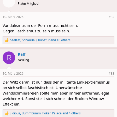
t
Platin Mitglied
i
o
n
10. März 2026
#32
s
:
Vandalismus in der Form muss nicht sein.
Gegen Faschismus zu sein muss sein.
haelzet
,
SchauBau
,
Kubatur
and 10 others
R
e
a
Ralf
c
R
t
Neuling
i
o
n
10. März 2026
#33
s
:
Der Witz daran ist nur, dass der militante Linksextremismus
an sich selbst faschistisch ist. Unerwünschte
Wandschmierereien sollte man aber immer entfernen, egal
welcher Art. Sonst stellt sich schnell der Broken-Window-
Effekt ein.
Sidious
,
Bummbumm
,
Poker_Palace
and 4 others
R