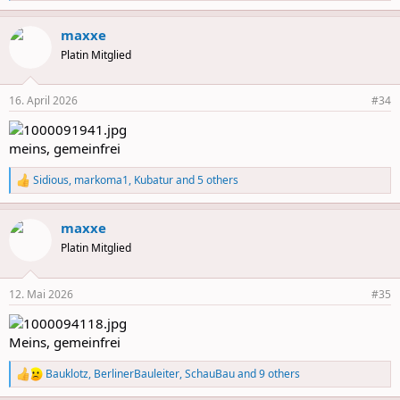
e
a
maxxe
c
t
Platin Mitglied
i
o
n
16. April 2026
#34
s
:
meins, gemeinfrei
Sidious
,
markoma1
,
Kubatur
and 5 others
R
e
a
maxxe
c
t
Platin Mitglied
i
o
n
12. Mai 2026
#35
s
:
Meins, gemeinfrei
Bauklotz
,
BerlinerBauleiter
,
SchauBau
and 9 others
R
e