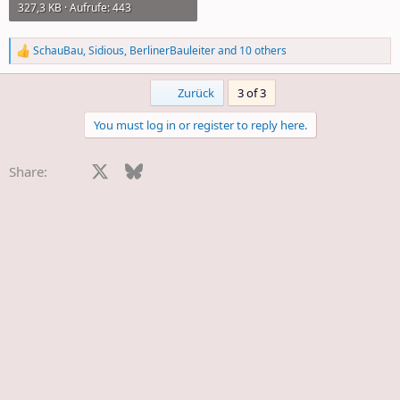
327,3 KB · Aufrufe: 443
SchauBau
,
Sidious
,
BerlinerBauleiter
and 10 others
R
e
a
First
Zurück
3 of 3
c
t
You must log in or register to reply here.
i
o
n
Facebook
X
Bluesky
LinkedIn
Reddit
Pinterest
Tumblr
WhatsApp
E-Mail
Share:
s
: