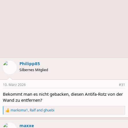
Philipp85
Silbernes Mitglied
10. März 2026
#31
Bekommt man es nicht gebacken, diesen Antifa-Rotz von der
Wand zu entfernen?
markoma1
,
Ralf
and
ghuebi
R
e
a
maxxe
c