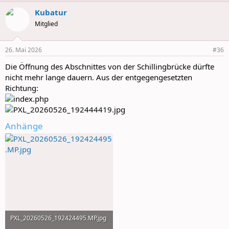
a
Kubatur
c
t
Mitglied
i
o
n
26. Mai 2026
#36
s
:
Die Öffnung des Abschnittes von der Schillingbrücke dürfte
nicht mehr lange dauern. Aus der entgegengesetzten
Richtung:
Anhänge
PXL_20260526_192424495.MP.jpg