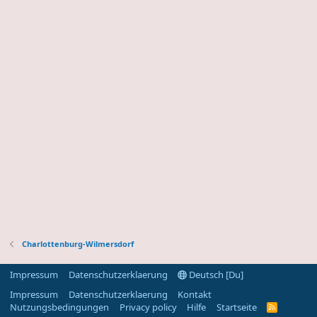
Charlottenburg-Wilmersdorf
Impressum
Datenschutzerklaerung
Deutsch [Du]
Impressum
Datenschutzerklaerung
Kontakt
Nutzungsbedingungen
Privacy policy
Hilfe
Startseite
R
S