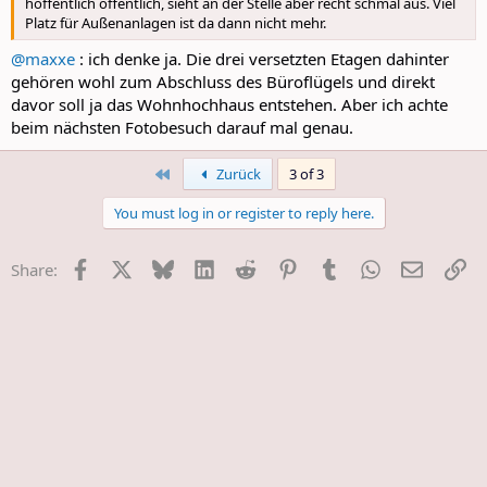
hoffentlich öffentlich, sieht an der Stelle aber recht schmal aus. Viel
Platz für Außenanlagen ist da dann nicht mehr.
@maxxe
: ich denke ja. Die drei versetzten Etagen dahinter
gehören wohl zum Abschluss des Büroflügels und direkt
davor soll ja das Wohnhochhaus entstehen. Aber ich achte
beim nächsten Fotobesuch darauf mal genau.
First
Zurück
3 of 3
You must log in or register to reply here.
Facebook
X
Bluesky
LinkedIn
Reddit
Pinterest
Tumblr
WhatsApp
E-Mail
Li
Share: