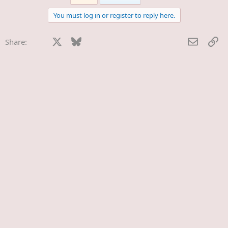
c
t
You must log in or register to reply here.
i
o
n
Facebook
X
Bluesky
LinkedIn
Reddit
Pinterest
Tumblr
WhatsApp
E-Mail
Li
Share:
s
: