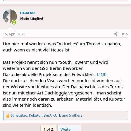
e
a
maxxe
c
t
Platin Mitglied
i
o
n
15. April 2026
#15
s
:
Um hier mal wieder etwas "Aktuelles" im Thread zu haben,
auch wenn es nicht viel Neues ist:
Das Projekt nennt sich nun "South Towers" und wird
weiterhin von der GSG Berlin beworben.
Dazu die aktuelle Projektseite des Entwicklers.
LINK
Die dort zu sehenden Visus weichen nur leicht von den auf
der Website von Kleihues ab. Der Dachabschluss des Turms
ist nun mit einer Art Dachloggia vorgesehen .. man scheint
also immer noch daran zu arbeiten. Materialität und Kubatur
sind weiterhin identisch.
SchauBau
,
Kubatur
,
BerArcUrb
and 5 others
R
e
a
Last
1 of 2
Weiter