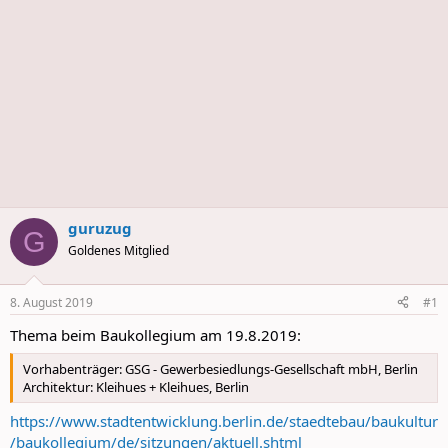
s
guruzug
G
Goldenes Mitglied
8. August 2019
#1
Thema beim Baukollegium am 19.8.2019:
Vorhabenträger: GSG - Gewerbesiedlungs-Gesellschaft mbH, Berlin
Architektur: Kleihues + Kleihues, Berlin
https://www.stadtentwicklung.berlin.de/staedtebau/baukultur
/baukollegium/de/sitzungen/aktuell.shtml