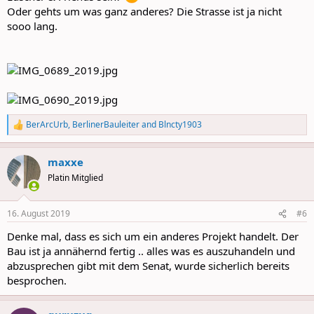
Oder gehts um was ganz anderes? Die Strasse ist ja nicht
sooo lang.
BerArcUrb
,
BerlinerBauleiter
and
Blncty1903
R
e
a
maxxe
c
t
Platin Mitglied
i
o
n
16. August 2019
#6
s
:
Denke mal, dass es sich um ein anderes Projekt handelt. Der
Bau ist ja annähernd fertig .. alles was es auszuhandeln und
abzusprechen gibt mit dem Senat, wurde sicherlich bereits
besprochen.