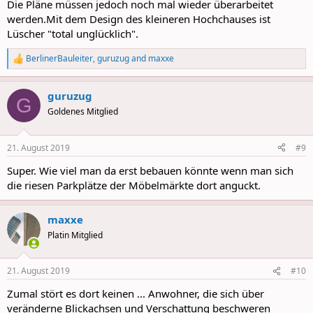
Die Pläne müssen jedoch noch mal wieder überarbeitet
werden.Mit dem Design des kleineren Hochchauses ist
Lüscher "total unglücklich".
BerlinerBauleiter
,
guruzug
and
maxxe
R
e
a
guruzug
c
G
t
Goldenes Mitglied
i
o
n
21. August 2019
#9
s
:
Super. Wie viel man da erst bebauen könnte wenn man sich
die riesen Parkplätze der Möbelmärkte dort anguckt.
maxxe
Platin Mitglied
21. August 2019
#10
Zumal stört es dort keinen ... Anwohner, die sich über
veränderne Blickachsen und Verschattung beschweren