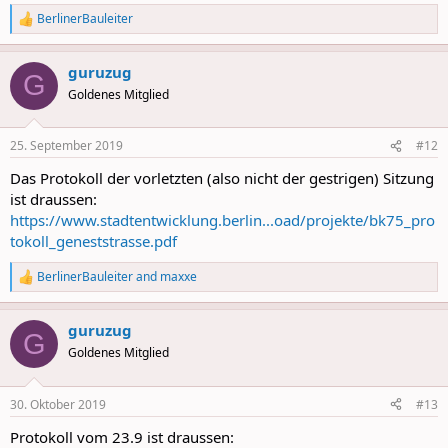
BerlinerBauleiter
R
e
a
guruzug
c
G
t
Goldenes Mitglied
i
o
n
25. September 2019
#12
s
:
Das Protokoll der vorletzten (also nicht der gestrigen) Sitzung
ist draussen:
https://www.stadtentwicklung.berlin...oad/projekte/bk75_pro
tokoll_geneststrasse.pdf
BerlinerBauleiter
and
maxxe
R
e
a
guruzug
c
G
t
Goldenes Mitglied
i
o
n
30. Oktober 2019
#13
s
:
Protokoll vom 23.9 ist draussen: