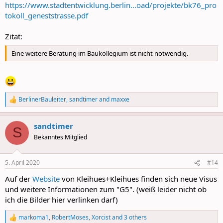
https://www.stadtentwicklung.berlin...oad/projekte/bk76_pro
tokoll_geneststrasse.pdf
Zitat:
Eine weitere Beratung im Baukollegium ist nicht notwendig.
BerlinerBauleiter
,
sandtimer
and
maxxe
R
e
a
sandtimer
c
S
t
Bekanntes Mitglied
i
o
n
5. April 2020
#14
s
:
Auf der
Website
von Kleihues+Kleihues finden sich neue Visus
und weitere Informationen zum "G5". (weiß leider nicht ob
ich die Bilder hier verlinken darf)
markoma1
,
RobertMoses
,
Xorcist
and 3 others
R