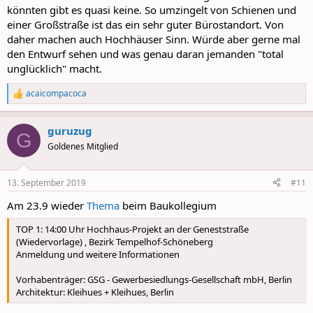
könnten gibt es quasi keine. So umzingelt von Schienen und
einer Großstraße ist das ein sehr guter Bürostandort. Von
daher machen auch Hochhäuser Sinn. Würde aber gerne mal
den Entwurf sehen und was genau daran jemanden "total
unglücklich" macht.
acaicompacoca
R
e
a
guruzug
c
G
t
Goldenes Mitglied
i
o
n
13. September 2019
#11
s
:
Am 23.9 wieder
Thema
beim Baukollegium
TOP 1: 14:00 Uhr Hochhaus-Projekt an der Geneststraße
(Wiedervorlage) , Bezirk Tempelhof-Schöneberg
Anmeldung und weitere Informationen
Vorhabenträger: GSG - Gewerbesiedlungs-Gesellschaft mbH, Berlin
Architektur: Kleihues + Kleihues, Berlin