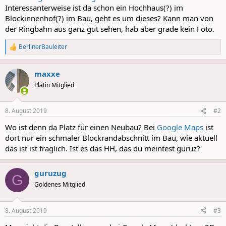
Interessanterweise ist da schon ein Hochhaus(?) im
Blockinnenhof(?) im Bau, geht es um dieses? Kann man von
der Ringbahn aus ganz gut sehen, hab aber grade kein Foto.
BerlinerBauleiter
R
e
a
maxxe
c
t
Platin Mitglied
i
o
n
8. August 2019
#2
s
:
Wo ist denn da Platz für einen Neubau? Bei
Google Maps
ist
dort nur ein schmaler Blockrandabschnitt im Bau, wie aktuell
das ist ist fraglich. Ist es das HH, das du meintest guruz?
guruzug
G
Goldenes Mitglied
8. August 2019
#3