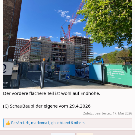
Der vordere flachere Teil ist wohl auf Endhöhe.
(C) SchauBaubilder eigene vom 29.4.2026
Zuletzt bearbeitet:
17. Mai 2026
BerArcUrb
,
markoma1
,
ghuebi
and 6 others
R
e
a