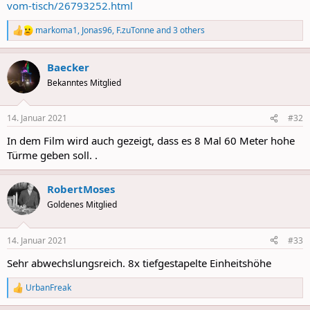
vom-tisch/26793252.html
markoma1
,
Jonas96
,
F.zuTonne
and 3 others
R
e
a
Baecker
c
t
Bekanntes Mitglied
i
o
n
14. Januar 2021
#32
s
:
In dem Film wird auch gezeigt, dass es 8 Mal 60 Meter hohe
Türme geben soll. .
RobertMoses
Goldenes Mitglied
14. Januar 2021
#33
Sehr abwechslungsreich. 8x tiefgestapelte Einheitshöhe
UrbanFreak
R
e