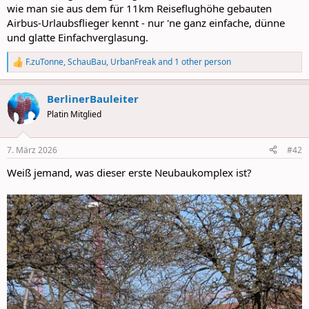
wie man sie aus dem für 11km Reiseflughöhe gebauten
Airbus-Urlaubsflieger kennt - nur 'ne ganz einfache, dünne
und glatte Einfachverglasung.
F.zuTonne
,
SchauBau
,
UrbanFreak
and 1 other person
R
e
a
BerlinerBauleiter
c
t
Platin Mitglied
i
o
n
7. März 2026
#42
s
:
Weiß jemand, was dieser erste Neubaukomplex ist?