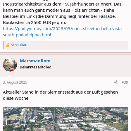
Industriearchitektur aus dem 19. Jahrhundert erinnert. Das
kann man auch ganz modern aus Holz errichten - siehe
Beispiel im Link (die Dämmung liegt hinter der Fassade,
Baukosten ca 2500 EUR je qm):
https://phillyyimby.com/2023/05/con...street-in-bella-vista-
south-philadelphia.html
SchauBau
R
e
a
MarsmanRom
c
t
Bekanntes Mitglied
i
o
n
3. August 2025
#39
s
:
Aktueller Stand in der Siemensstadt aus der Luft gesehen
diese Woche: