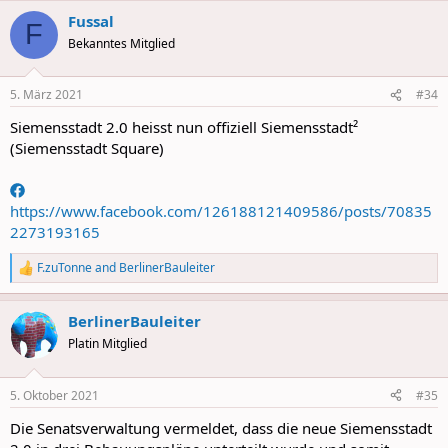
a
Fussal
c
F
t
Bekanntes Mitglied
i
o
n
5. März 2021
#34
s
:
Siemensstadt 2.0 heisst nun offiziell Siemensstadt²
(Siemensstadt Square)
https://www.facebook.com/126188121409586/posts/70835
2273193165
F.zuTonne
and
BerlinerBauleiter
R
e
a
BerlinerBauleiter
c
t
Platin Mitglied
i
o
n
5. Oktober 2021
#35
s
:
Die Senatsverwaltung vermeldet, dass die neue Siemensstadt