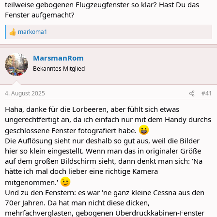
teilweise gebogenen Flugzeugfenster so klar? Hast Du das
Fenster aufgemacht?
markoma1
R
e
a
MarsmanRom
c
t
Bekanntes Mitglied
i
o
n
4. August 2025
#41
s
:
Haha, danke für die Lorbeeren, aber fühlt sich etwas
ungerechtfertigt an, da ich einfach nur mit dem Handy durchs
geschlossene Fenster fotografiert habe.
Die Auflösung sieht nur deshalb so gut aus, weil die Bilder
hier so klein eingestellt. Wenn man das in originaler Größe
auf dem großen Bildschirm sieht, dann denkt man sich: 'Na
hätte ich mal doch lieber eine richtige Kamera
mitgenommen.'
Und zu den Fenstern: es war 'ne ganz kleine Cessna aus den
70er Jahren. Da hat man nicht diese dicken,
mehrfachverglasten, gebogenen Überdruckkabinen-Fenster