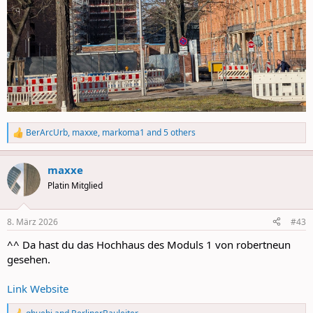
BerArcUrb
,
maxxe
,
markoma1
and 5 others
R
e
a
maxxe
c
t
Platin Mitglied
i
o
n
8. März 2026
#43
s
:
^^ Da hast du das Hochhaus des Moduls 1 von robertneun
gesehen.
Link Website