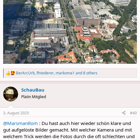
BerArcUrb
,
lfniederer
,
markoma1
and 8 others
R
e
a
SchauBau
c
t
Platin Mitglied
i
o
n
3. August 2025
#40
s
:
@MarsmanRom
: Du hast auch hier wieder schön klare und
gut aufgelöste Bilder gemacht. Mit welcher Kamera und mit
welchem Trick werden die Fotos durch die oft schlechten und