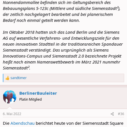
Nonnendammallee befinden sich im Geltungsbereich des
Bebauungsplans 5‑123c (Mittlere und südliche Siemensstadt²),
der zeitlich nachgelagert bearbeitet und bei planerischem
Bedarf noch einmal geteilt werden kann.
Im Oktober 2018 hatten sich das Land Berlin und die Siemens
AG auf wesentliche Verfahrens- und Entwicklungsziele für den
neuen innovativen Stadtteil in der traditionsreichen Spandauer
Siemensstadt verständigt. Das ursprünglich als Siemens
Innovations-Campus und Siemensstadt 2.0 bezeichnete Projekt
heißt nach einem Namenswettbewerb im März 2021 nunmehr
Siemensstadt².
sandtimer
R
e
a
BerlinerBauleiter
c
t
Platin Mitglied
i
o
n
6. Mai 2022
#36
s
:
Die
Abendschau
berichtet heute von der Siemensstadt Square