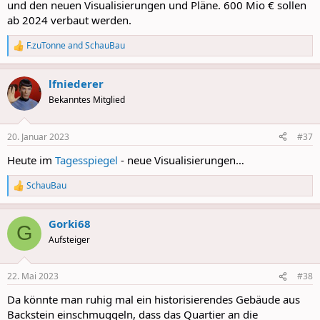
und den neuen Visualisierungen und Pläne. 600 Mio € sollen
ab 2024 verbaut werden.
F.zuTonne
and
SchauBau
R
e
a
lfniederer
c
t
Bekanntes Mitglied
i
o
n
20. Januar 2023
#37
s
:
Heute im
Tagesspiegel
- neue Visualisierungen…
SchauBau
R
e
a
Gorki68
c
G
t
Aufsteiger
i
o
n
22. Mai 2023
#38
s
:
Da könnte man ruhig mal ein historisierendes Gebäude aus
Backstein einschmuggeln, dass das Quartier an die