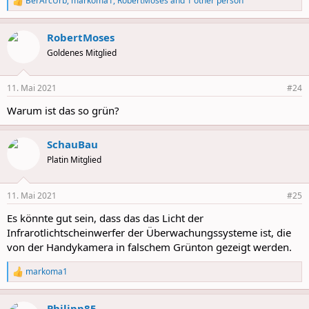
BerArcUrb
,
markoma1
,
RobertMoses
and 1 other person
R
e
a
RobertMoses
c
t
Goldenes Mitglied
i
o
n
11. Mai 2021
#24
s
:
Warum ist das so grün?
SchauBau
Platin Mitglied
11. Mai 2021
#25
Es könnte gut sein, dass das das Licht der
Infrarotlichtscheinwerfer der Überwachungssysteme ist, die
von der Handykamera in falschem Grünton gezeigt werden.
markoma1
R
e
a
Philipp85
c