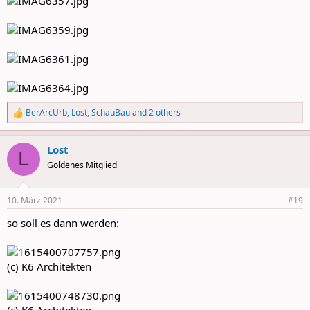
BerArcUrb
,
Lost
,
SchauBau
and 2 others
R
e
a
Lost
c
L
t
Goldenes Mitglied
i
o
n
10. März 2021
#19
s
:
so soll es dann werden:
(c) K6 Architekten