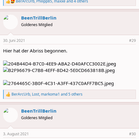
BerArcUrb
,
Philipp85
,
maxxe
and 4 others
R
e
a
BeenTrillBerlin
c
t
Goldenes Mitglied
i
o
n
30. Juni 2021
#29
s
:
Hier hat der Abriss begonnen.
BerArcUrb
,
Lost
,
markoma1
and 5 others
R
e
a
BeenTrillBerlin
c
t
Goldenes Mitglied
i
o
n
3. August 2021
#30
s