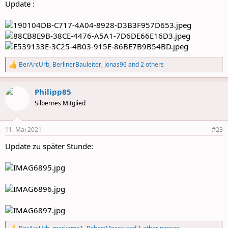
Update :
BerArcUrb
,
BerlinerBauleiter
,
Jonas96
and 2 others
R
e
a
Philipp85
c
t
Silbernes Mitglied
i
o
n
11. Mai 2021
#23
s
:
Update zu später Stunde: