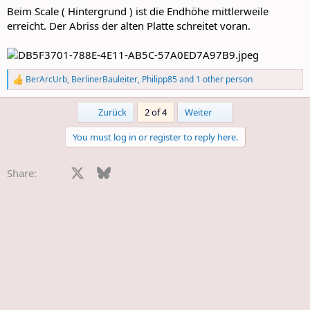
:
Beim Scale ( Hintergrund ) ist die Endhöhe mittlerweile
erreicht. Der Abriss der alten Platte schreitet voran.
BerArcUrb
,
BerlinerBauleiter
,
Philipp85
and 1 other person
R
e
a
First
Last
Zurück
2 of 4
Weiter
c
t
You must log in or register to reply here.
i
o
n
Facebook
X
Bluesky
LinkedIn
Reddit
Pinterest
Tumblr
WhatsApp
E-Mail
Share:
s
: