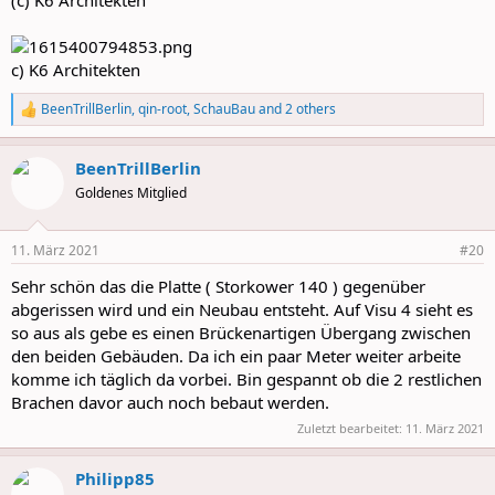
(c) K6 Architekten
c) K6 Architekten
BeenTrillBerlin
,
qin-root
,
SchauBau
and 2 others
R
e
a
BeenTrillBerlin
c
t
Goldenes Mitglied
i
o
n
11. März 2021
#20
s
:
Sehr schön das die Platte ( Storkower 140 ) gegenüber
abgerissen wird und ein Neubau entsteht. Auf Visu 4 sieht es
so aus als gebe es einen Brückenartigen Übergang zwischen
den beiden Gebäuden. Da ich ein paar Meter weiter arbeite
komme ich täglich da vorbei. Bin gespannt ob die 2 restlichen
Brachen davor auch noch bebaut werden.
Zuletzt bearbeitet:
11. März 2021
Philipp85