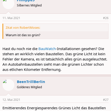
t
Silbernes Mitglied
i
o
n
11. Mai 2021
#26
s
:
Zitat von RobertMoses:
Warum ist das so grün?
Hast du noch nie die
BauWatch
-Installationen gesehen? Die
stehen an wirklich vielen Baustellen. Das grüne Licht ist kein
Fehler der Kamera, es ist tatsächlich alles grün ausgeleuchtet.
An Autobahnbaustellen sieht man die grünen Lichter schon
aus etlichen Kilometer Entfernung.
BeenTrillBerlin
Goldenes Mitglied
12. Mai 2021
#27
Emittierendes Energiesparendes Grünes Licht das Baustellen