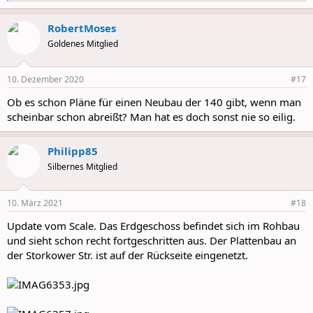
e
a
RobertMoses
c
t
Goldenes Mitglied
i
o
n
10. Dezember 2020
#17
s
:
Ob es schon Pläne für einen Neubau der 140 gibt, wenn man
scheinbar schon abreißt? Man hat es doch sonst nie so eilig.
Philipp85
Silbernes Mitglied
10. März 2021
#18
Update vom Scale. Das Erdgeschoss befindet sich im Rohbau
und sieht schon recht fortgeschritten aus. Der Plattenbau an
der Storkower Str. ist auf der Rückseite eingenetzt.