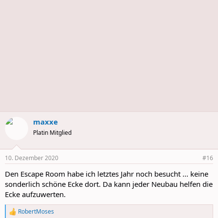
s
maxxe
Platin Mitglied
10. Dezember 2020
#16
Den Escape Room habe ich letztes Jahr noch besucht ... keine
sonderlich schöne Ecke dort. Da kann jeder Neubau helfen die
Ecke aufzuwerten.
RobertMoses
R