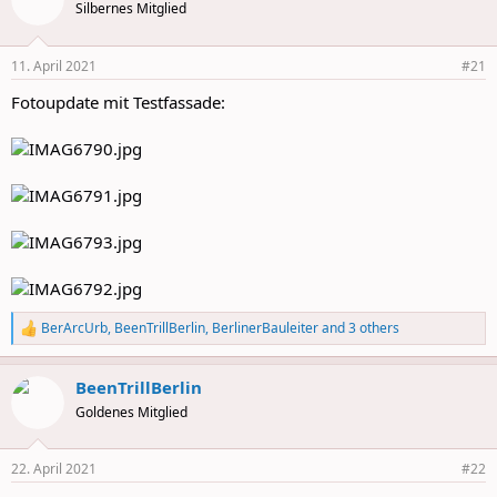
Silbernes Mitglied
11. April 2021
#21
Fotoupdate mit Testfassade:
BerArcUrb
,
BeenTrillBerlin
,
BerlinerBauleiter
and 3 others
R
e
a
BeenTrillBerlin
c
t
Goldenes Mitglied
i
o
n
22. April 2021
#22
s
: