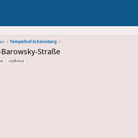
ben
Tempelhof-Schöneberg
la-Barowsky-Straße
se
südkreuz