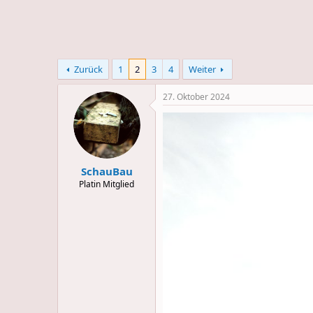
e
u
m
m
a
s
Zurück
1
2
3
4
Weiter
27. Oktober 2024
SchauBau
Platin Mitglied