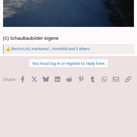
(C) SchauBaubilder eigene
BerArcUrb
,
markoma1
,
Ammfeld
and 3 others
R
e
a
You must log in or register to reply here.
c
t
i
Facebook
X
Bluesky
LinkedIn
Reddit
Pinterest
Tumblr
WhatsApp
E-Mail
Li
Share:
o
n
s
: