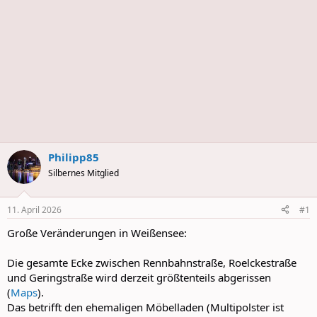
s
Philipp85
Silbernes Mitglied
11. April 2026
#1
Große Veränderungen in Weißensee:
Die gesamte Ecke zwischen Rennbahnstraße, Roelckestraße
und Geringstraße wird derzeit größtenteils abgerissen
(
Maps
).
Das betrifft den ehemaligen Möbelladen (Multipolster ist