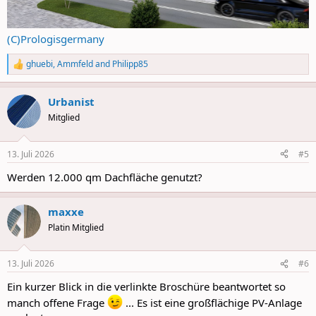
(C)Prologisgermany
ghuebi
,
Ammfeld
and
Philipp85
R
e
a
Urbanist
c
t
Mitglied
i
o
n
13. Juli 2026
#5
s
:
Werden 12.000 qm Dachfläche genutzt?
maxxe
Platin Mitglied
13. Juli 2026
#6
Ein kurzer Blick in die verlinkte Broschüre beantwortet so
manch offene Frage
... Es ist eine großflächige PV-Anlage