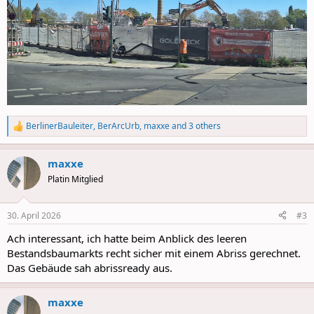
BerlinerBauleiter
,
BerArcUrb
,
maxxe
and 3 others
R
e
a
maxxe
c
t
Platin Mitglied
i
o
n
30. April 2026
#3
s
:
Ach interessant, ich hatte beim Anblick des leeren
Bestandsbaumarkts recht sicher mit einem Abriss gerechnet.
Das Gebäude sah abrissready aus.
maxxe