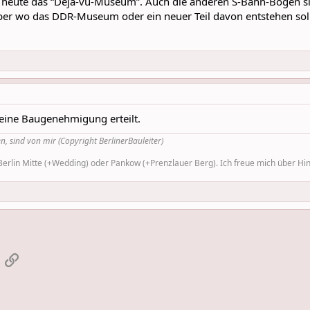
heute das “Deja-vu-Museum”. Auch die anderen S-Bahn-Bögen si
Aber wo das DDR-Museum oder ein neuer Teil davon entstehen soll,
eine Baugenehmigung erteilt.
n, sind von mir (Copyright BerlinerBauleiter)
rlin Mitte (+Wedding) oder Pankow (+Prenzlauer Berg). Ich freue mich über Hinw
App
-Mail
Link einfügen