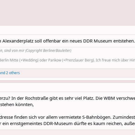
m Alexanderplatz soll offenbar ein neues DDR Museum entstehen. 
n, sind von mir (Copyright BerlinerBauleiter)
rlin Mitte (+Wedding) oder Pankow (+Prenzlauer Berg). Ich freue mich über Hinw
nd 2 others
hierzu? In der Rochstraße gibt es sehr viel Platz. Die WBM verschw
stehen könnten,
resse finden sich vor allem vermietete S-Bahnbögen. Zumindest a
ür ein ernstgemeintes DDR-Museum dürfte es kaum reichen, auße