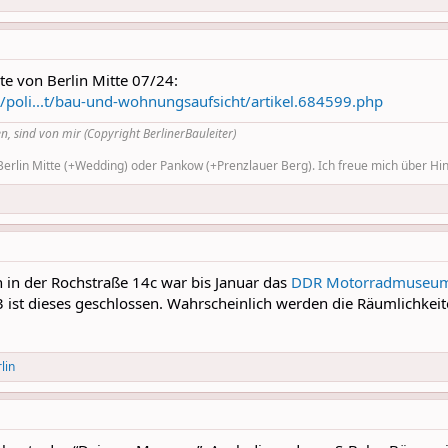
ste von Berlin Mitte 07/24:
e/poli...t/bau-und-wohnungsaufsicht/artikel.684599.php
n, sind von mir (Copyright BerlinerBauleiter)
rlin Mitte (+Wedding) oder Pankow (+Prenzlauer Berg). Ich freue mich über Hinw
 in der Rochstraße 14c war bis Januar das
DDR Motorradmuseu
23 ist dieses geschlossen. Wahrscheinlich werden die Räumlichk
lin