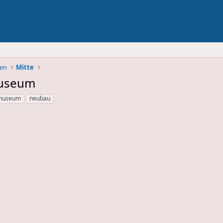
ben
Mitte
Museum
museum
neubau