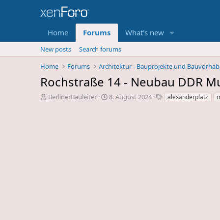
Home
Forums
What's new
New posts
Search forums
Home
Forums
Architektur - Bauprojekte und Bauvorha
Rochstraße 14 - Neubau DDR 
E
E
S
BerlinerBauleiter
8. August 2024
alexanderplatz
r
r
c
s
s
h
t
t
l
e
e
a
l
l
g
l
l
w
e
u
o
r
n
r
d
g
t
e
s
e
s
d
T
a
h
t