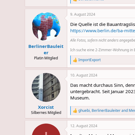
R
e
a
9. August 2024
c
t
Die Quelle ist die Bauantragsli
i
o
https://www.berlin.de/ba-mitt
n
s
Alle Fotos, sofern nicht anders angegebe
:
BerlinerBauleit
Ich suche eine 2-Zimmer-Wohnung in Be
er
Platin Mitglied
ImportExport
R
e
a
10. August 2024
c
t
Das macht durchaus Sinn, denn
i
o
untergebracht. Seit Januar 20
n
Museum.
s
:
Xorcist
ghuebi
,
BerlinerBauleiter
and
Mer
R
Silbernes Mitglied
e
a
12. August 2024
c
t