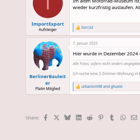
I
Im alten Motorrad-Museum ist 
i
o
wieder kurzfristig auslaufen. 
n
s
:
ImportExport
Xorcist
R
Aufsteiger
e
a
7. Januar 2025
c
t
Hier wurde in Dezember 2024 
i
o
Alle Fotos, sofern nicht anders angegebe
n
s
Ich suche eine 2-Zimmer-Wohnung in Be
:
BerlinerBauleit
er
urbanism98
and
ghuebi
R
Platin Mitglied
e
a
c
t
i
Facebook
X
Bluesky
LinkedIn
Reddit
Pinterest
Tumblr
Whats
E
Share:
o
n
s
: