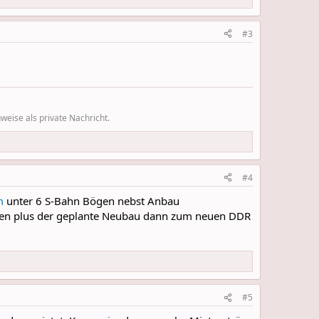
#3
eise als private Nachricht.
#4
m
unter 6 S-Bahn Bögen nebst Anbau
eiten plus der geplante Neubau dann zum neuen DDR
#5