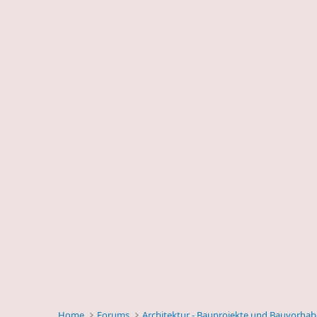
Home
Forums
Architektur - Bauprojekte und Bauvorha