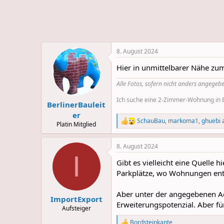
e
u
m
m
a
s
8. August 2024
Hier in unmittelbarer Nähe zu
Alle Fotos, sofern nicht anders angegebe
Ich suche eine 2-Zimmer-Wohnung in Be
BerlinerBauleit
er
SchauBau
,
markoma1
,
ghuebi
a
R
Platin Mitglied
e
a
8. August 2024
c
I
t
Gibt es vielleicht eine Quelle 
i
o
Parkplätze, wo Wohnungen ent
n
s
Aber unter der angegebenen Ad
:
ImportExport
Erweiterungspotenzial. Aber f
Aufsteiger
Bordsteinkante